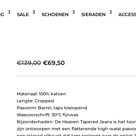
NG
SALE
SCHOENEN
SIERADEN
ACCES
IVY COPENHAGEN HEAVEN
BLAUW
Oorspronkelijke
Huidige
€
139,00
€
69,50
prijs
prijs
was:
is:
€139,00.
€69,50.
Materiaal: 100% katoen
Lengte: Cropped
Pasvorm: Barrel, taps toelopend
Wasvoorschrift: 30°C fijnwas
Bijzonderheden: De Heaven Tapered Jeans is het toonbe
zijn ontworpen met een flatterende high-waist pasvo
een relaxed silhouet dat taps toeloopt naar de enkel