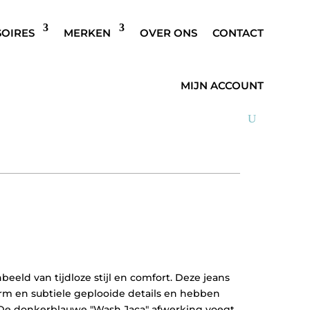
SOIRES
MERKEN
OVER ONS
CONTACT
 CROPPED JEANS
MIJN ACCOUNT
eld van tijdloze stijl en comfort. Deze jeans
rm en subtiele geplooide details en hebben
. De donkerblauwe "Wash Jaca" afwerking voegt