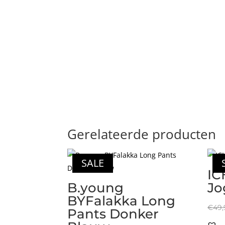
Gerelateerde producten
SALE
IC
B.young
Jo
BYFalakka Long
€
49,
Pants Donker