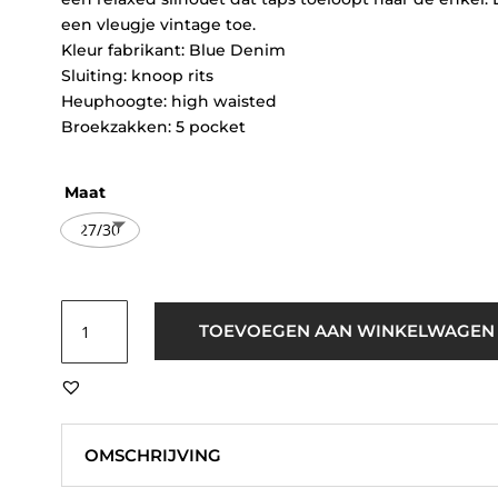
een vleugje vintage toe.
Kleur fabrikant: Blue Denim
Sluiting: knoop rits
Heuphoogte: high waisted
Broekzakken: 5 pocket
Maat
27/30
Ivy
TOEVOEGEN AAN WINKELWAGEN
Copenhagen
Heaven
Cropped
Jeans
Blauw
OMSCHRIJVING
aantal