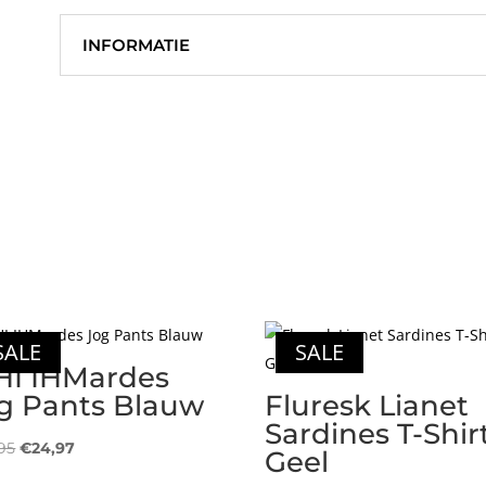
INFORMATIE
SALE
SALE
HI IHMardes
g Pants Blauw
Fluresk Lianet
Sardines T-Shir
Oorspronkelijke
Huidige
95
€
24,97
Geel
prijs
prijs