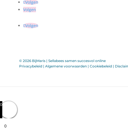
Volgen
Volgen
Volgen
© 2026 BijMaris |
Sellabees samen succesvol online
Privacybeleid
|
Algemene voorwaarden
|
Cookiebeleid
|
Disclai
0
0