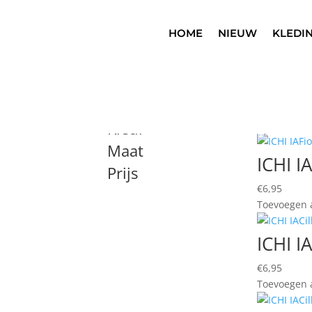
HOME
NIEUW
KLEDI
Home
/
Accessoires
/ Sokken
Sokken
Brand
Resultaat 1
Kleur
Maat
ICHI I
Prijs
€
6,95
Toevoegen a
ICHI I
€
6,95
Toevoegen a