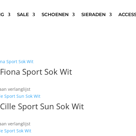
NG
SALE
SCHOENEN
SIERADEN
ACCES
–16 van de 24 resultaten wordt getoond
Gesorteerd op nieuwste
AFiona Sport Sok Wit
an verlanglijst
ACille Sport Sun Sok Wit
an verlanglijst