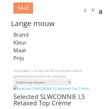
SALE
SALE
SALE
SALE
SALE
SALE
Home
/
Kleding
/
Tops & T-shirt
/ Lange mouw
Lange mouw
Brand
Kleur
Maat
Prijs
Resultaat 1–16 van de 80 resultaten wordt
getoond
Gesorteerd op nieuwste
Selected SLWCONNIE LS
Relaxed Top Crème