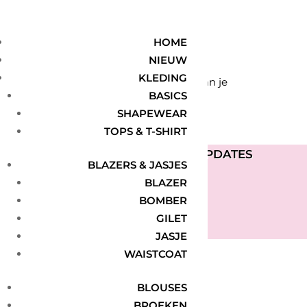
Home
/
Sale
/ Sokken
Sokken
HOME
NIEUW
KLEDING
Geen producten gevonden die aan je
BASICS
SHAPEWEAR
zoekcriteria voldoen.
TOPS & T-SHIRT
ONTVANG DE LAATSTE UPDATES
BLAZERS & JASJES
Geslaagd-bericht
BLAZER
BOMBER
GILET
ABONNEREN
JASJE
WAISTCOAT
BLOUSES
BROEKEN