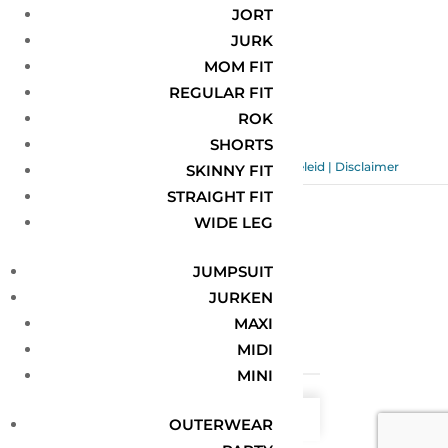
JORT
Verlanglijst
SUPPORT
JURK
MOM FIT
Algemene voorwaarden
REGULAR FIT
ROK
Contact
SHORTS
© 2026 BijMaris |
Sellabees samen succesvol online
Privacybeleid
|
Algemene voorwaarden
|
Cookiebeleid
|
Disclaimer
SKINNY FIT
STRAIGHT FIT
WIDE LEG
0
JUMPSUIT
JURKEN
0
MAXI
Winkelwagen
MIDI
MINI
Jouw winkelwagen is leeg
Ga door met winkelen
OUTERWEAR