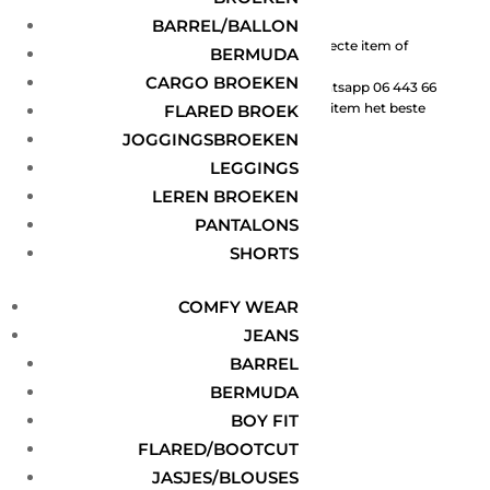
BARREL/BALLON
Graag helpen wij jou met het vinden van jouw perfecte item of
BERMUDA
outfit!
CARGO BROEKEN
Neem daarom gerust contact met ons op via Whatsapp 06 443 66
168, zodat we samen kunnen kijken welke maat of item het beste
FLARED BROEK
bij jou past.
JOGGINGSBROEKEN
LEGGINGS
Volgen
LEREN BROEKEN
Volgen
PANTALONS
SHORTS
Volgen
COMFY WEAR
JEANS
BARREL
INFORMATIE
BERMUDA
BOY FIT
Over ons
FLARED/BOOTCUT
Levering & Retour
JASJES/BLOUSES