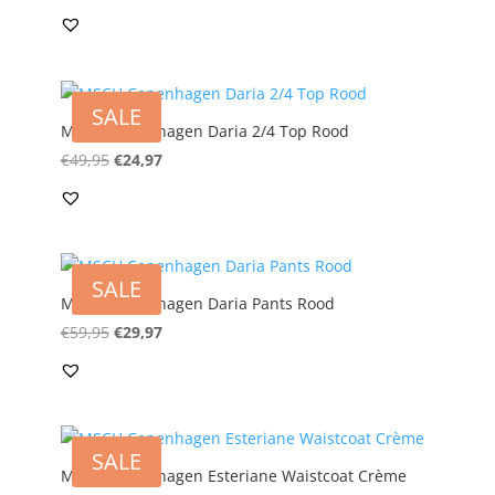
prijs
prijs
was:
is:
€99,95.
€49,97.
SALE
MSCH Copenhagen Daria 2/4 Top Rood
Oorspronkelijke
Huidige
€
49,95
€
24,97
prijs
prijs
was:
is:
€49,95.
€24,97.
SALE
MSCH Copenhagen Daria Pants Rood
Oorspronkelijke
Huidige
€
59,95
€
29,97
prijs
prijs
was:
is:
€59,95.
€29,97.
SALE
MSCH Copenhagen Esteriane Waistcoat Crème