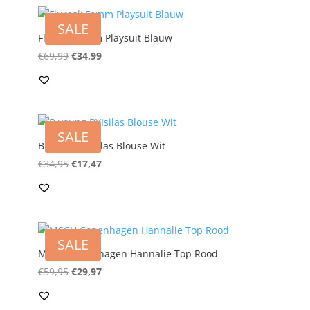
SALE
Fluresk Femm Playsuit Blauw
Oorspronkelijke
Huidige
€
69,99
€
34,99
prijs
prijs
was:
is:
€69,99.
€34,99.
SALE
B.young BYIsilas Blouse Wit
Oorspronkelijke
Huidige
€
34,95
€
17,47
prijs
prijs
was:
is:
€34,95.
€17,47.
SALE
MSCH Copenhagen Hannalie Top Rood
Oorspronkelijke
Huidige
€
59,95
€
29,97
prijs
prijs
was:
is: