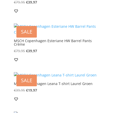
Oorspronkelijke
Huidige
€
79,95
€
39,97
prijs
prijs
was:
is:
€79,95.
€39,97.
SALE
MSCH Copenhagen Esteriane HW Barrel Pants
Crème
Oorspronkelijke
Huidige
€
79,95
€
39,97
prijs
prijs
was:
is:
€79,95.
€39,97.
SALE
MSCH Copenhagen Leana T-shirt Laurel Groen
Oorspronkelijke
Huidige
€
39,95
€
19,97
prijs
prijs
was:
is:
€39,95.
€19,97.