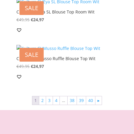
SALE
Culture CUEya SL Blouse Top Room Wit
Oorspronkelijke
Huidige
€
49,95
€
24,97
prijs
prijs
was:
is:
€49,95.
€24,97.
SALE
Culture CUMusso Ruffle Blouse Top Wit
Oorspronkelijke
Huidige
€
49,95
€
24,97
prijs
prijs
was:
is:
€49,95.
€24,97.
1
2
3
4
…
38
39
40
▸