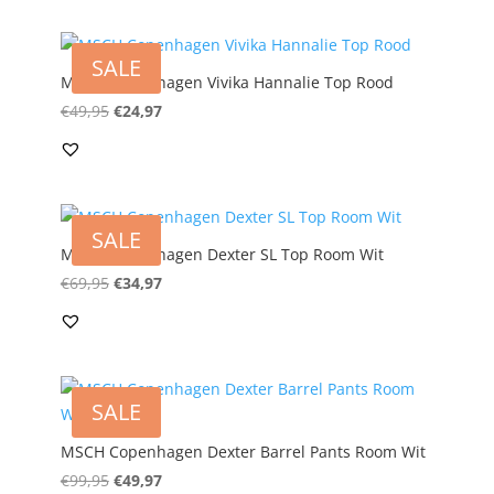
€59,95.
€29,97.
SALE
MSCH Copenhagen Vivika Hannalie Top Rood
Oorspronkelijke
Huidige
€
49,95
€
24,97
prijs
prijs
was:
is:
€49,95.
€24,97.
SALE
MSCH Copenhagen Dexter SL Top Room Wit
Oorspronkelijke
Huidige
€
69,95
€
34,97
prijs
prijs
was:
is:
€69,95.
€34,97.
SALE
MSCH Copenhagen Dexter Barrel Pants Room Wit
Oorspronkelijke
Huidige
€
99,95
€
49,97