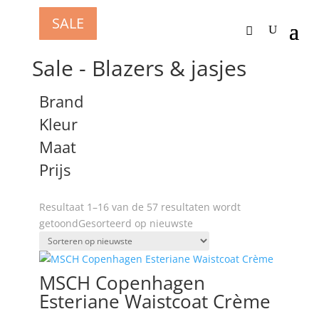
SALE
SALE
SALE
SALE
SALE
SALE
SALE
SALE
SALE
SALE
SALE
SALE
SALE
SALE
SALE
SALE
Home
/
Sale
/ Sale - Blazers & jasjes
Sale - Blazers & jasjes
Brand
Kleur
Maat
Prijs
Resultaat 1–16 van de 57 resultaten wordt
getoond
Gesorteerd op nieuwste
MSCH Copenhagen
Esteriane Waistcoat Crème