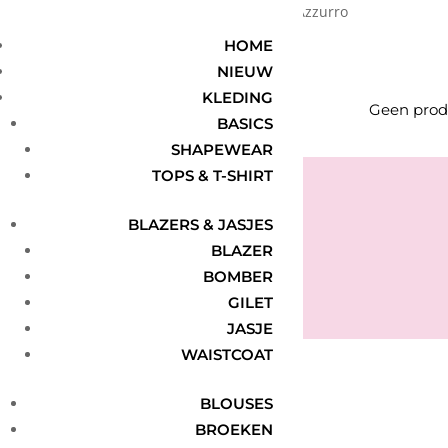
Home
/ Product Brand / Azzurro
Azzurro
HOME
NIEUW
KLEDING
Geen produ
BASICS
SHAPEWEAR
TOPS & T-SHIRT
BLAZERS & JASJES
Geslaagd-bericht
BLAZER
BOMBER
GILET
ABONNEREN
JASJE
WAISTCOAT
BLOUSES
BROEKEN