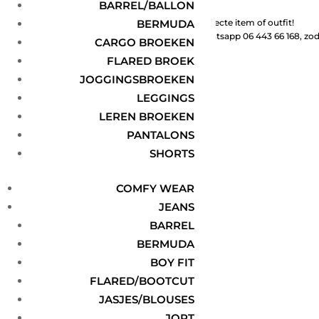
BARREL/BALLON
Graag helpen wij jou met het vinden van jouw perfecte item of outfit!
BERMUDA
Neem daarom gerust contact met ons op via Whatsapp 06 443 66 168, zoda
CARGO BROEKEN
FLARED BROEK
Volgen
JOGGINGSBROEKEN
Volgen
LEGGINGS
LEREN BROEKEN
Volgen
PANTALONS
SHORTS
INFORMATIE
COMFY WEAR
JEANS
Over ons
BARREL
Levering & Retour
BERMUDA
Verlanglijst
BOY FIT
SUPPORT
FLARED/BOOTCUT
JASJES/BLOUSES
Algemene voorwaarden
JORT