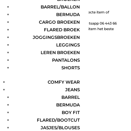
BARREL/BALLON
Graag helpen wij jou met het vinden van jouw perfecte item of
BERMUDA
outfit!
CARGO BROEKEN
Neem daarom gerust contact met ons op via Whatsapp 06 443 66
168, zodat we samen kunnen kijken welke maat of item het beste
FLARED BROEK
bij jou past.
JOGGINGSBROEKEN
LEGGINGS
Volgen
LEREN BROEKEN
Volgen
PANTALONS
SHORTS
Volgen
COMFY WEAR
JEANS
BARREL
INFORMATIE
BERMUDA
BOY FIT
Over ons
FLARED/BOOTCUT
Levering & Retour
JASJES/BLOUSES