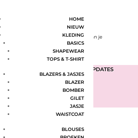
Home
/ Product Brand / BonDep
BonDep
HOME
NIEUW
KLEDING
Geen producten gevonden die aan je
BASICS
SHAPEWEAR
zoekcriteria voldoen.
TOPS & T-SHIRT
ONTVANG DE LAATSTE UPDATES
BLAZERS & JASJES
Geslaagd-bericht
BLAZER
BOMBER
GILET
ABONNEREN
JASJE
WAISTCOAT
BLOUSES
BROEKEN