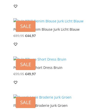
prijs
prijs
was:
is:
€89,95.
€44,97.
SALE
Pulz PZJill Denim Blouse Jurk Licht Blauw
Oorspronkelijke
Huidige
€
89,95
€
44,97
prijs
prijs
was:
is:
€89,95.
€44,97.
SALE
Pulz PZLuca Short Dress Bruin
Oorspronkelijke
Huidige
€
99,95
€
49,97
prijs
prijs
was:
is:
€99,95.
€49,97.
SALE
Fluresk Lexie Broderie Jurk Groen