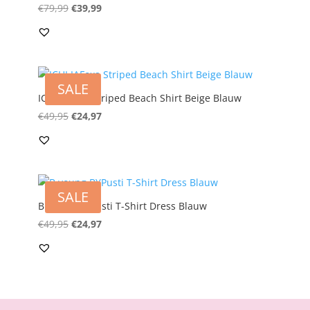
Oorspronkelijke
Huidige
€
79,99
€
39,99
prijs
prijs
was:
is:
€79,99.
€39,99.
SALE
ICHI IAFoxa Striped Beach Shirt Beige Blauw
Oorspronkelijke
Huidige
€
49,95
€
24,97
prijs
prijs
was:
is:
€49,95.
€24,97.
SALE
B.young BYPusti T-Shirt Dress Blauw
Oorspronkelijke
Huidige
€
49,95
€
24,97
prijs
prijs
was:
is:
€49,95.
€24,97.