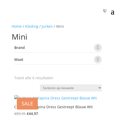
Home
/
Kleding
/
Jurken
/ Mini
Mini
Brand
Maat
Gesorteerd
Toont alle 6 resultaten
op
nieuwste
SALE
Culture CUKapina Dress Gestreept Blauw Wit
Oorspronkelijke
Huidige
€
89,95
€
44,97