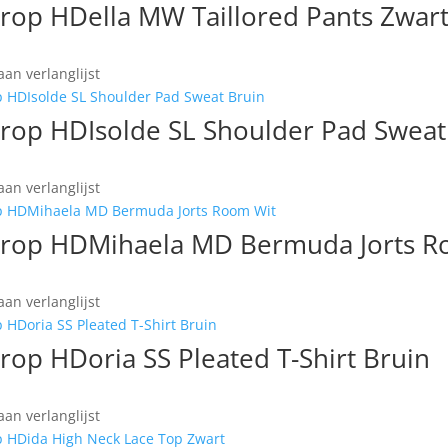
rop HDella MW Taillored Pants Zwar
an verlanglijst
rop HDIsolde SL Shoulder Pad Sweat
an verlanglijst
rop HDMihaela MD Bermuda Jorts R
an verlanglijst
op HDoria SS Pleated T-Shirt Bruin
an verlanglijst