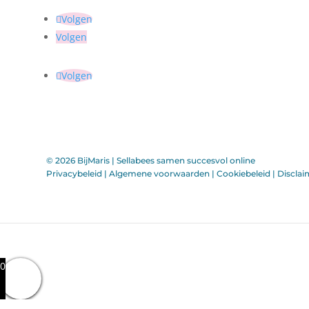
Volgen
Volgen
Volgen
© 2026 BijMaris |
Sellabees samen succesvol online
Privacybeleid
|
Algemene voorwaarden
|
Cookiebeleid
|
Disclai
0