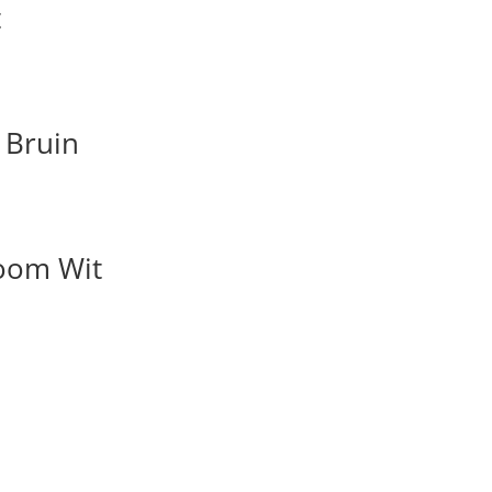
t
 Bruin
oom Wit