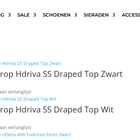
NG
SALE
SCHOENEN
SIERADEN
ACCES
9 resultaten
Gesorteerd op nieuwste
rop Hdriva SS Draped Top Zwart
an verlanglijst
rop Hdriva SS Draped Top Wit
an verlanglijst