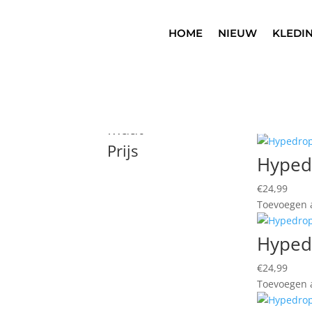
HOME
NIEUW
KLEDI
Home
/ Product Brand / Hypedrop
Hypedrop
Brand
Toont alle 
Maat
Prijs
Hyped
€
24,99
Toevoegen a
Hyped
€
24,99
Toevoegen a