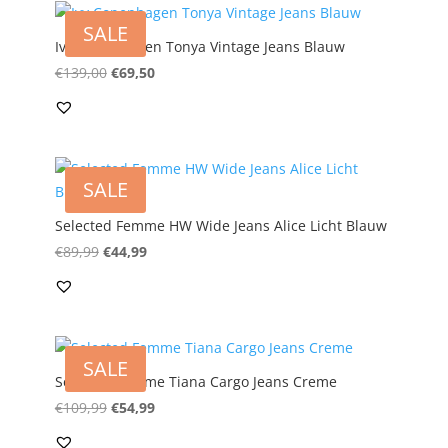
SALE
Ivy Copenhagen Tonya Vintage Jeans Blauw
Oorspronkelijke
Huidige
€
139,00
€
69,50
prijs
prijs
was:
is:
€139,00.
€69,50.
SALE
Selected Femme HW Wide Jeans Alice Licht Blauw
Oorspronkelijke
Huidige
€
89,99
€
44,99
prijs
prijs
was:
is:
€89,99.
€44,99.
SALE
Selected Femme Tiana Cargo Jeans Creme
Oorspronkelijke
Huidige
€
109,99
€
54,99
prijs
prijs