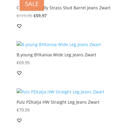
SALE
Culture CUCally Strass Stud Barrel Jeans Zwart
Oorspronkelijke
Huidige
€
119,95
€
59,97
prijs
prijs
was:
is:
€119,95.
€59,97.
B.young BYKanoa Wide Leg Jeans Zwart
€
69,95
Pulz PZKatja HW Straight Leg Jeans Zwart
€
79,95