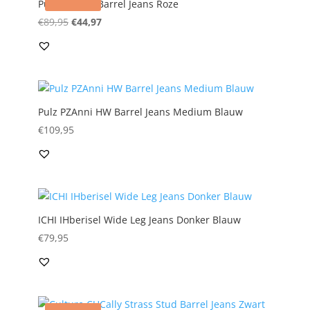
Pulz PZAddy Barrel Jeans Roze
Oorspronkelijke
Huidige
€
89,95
€
44,97
prijs
prijs
was:
is:
€89,95.
€44,97.
Pulz PZAnni HW Barrel Jeans Medium Blauw
€
109,95
ICHI IHberisel Wide Leg Jeans Donker Blauw
€
79,95