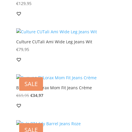
€
129,95
Culture CUTali Ami Wide Leg Jeans Wit
€
79,95
SALE
B.young BYLorax Mom Fit Jeans Crème
Oorspronkelijke
Huidige
€
69,95
€
34,97
prijs
prijs
was:
is:
€69,95.
€34,97.
SALE