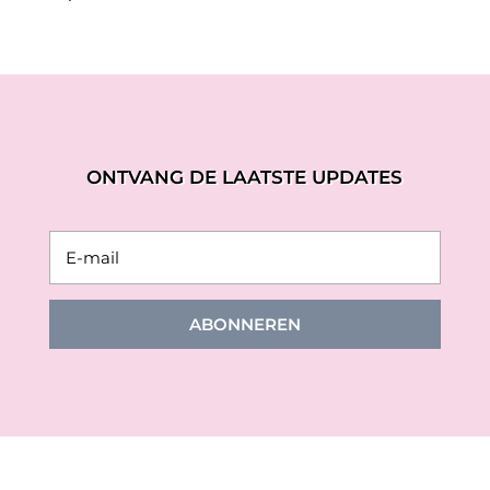
was:
is:
€109,99.
€54,99.
ONTVANG DE LAATSTE UPDATES
ABONNEREN