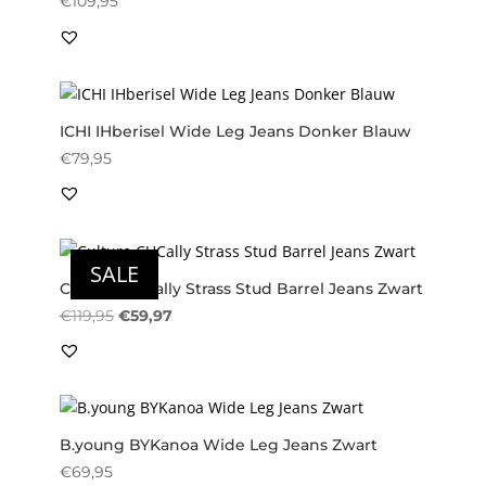
€
109,95
ICHI IHberisel Wide Leg Jeans Donker Blauw
€
79,95
SALE
Culture CUCally Strass Stud Barrel Jeans Zwart
Oorspronkelijke
Huidige
€
119,95
€
59,97
prijs
prijs
was:
is:
€119,95.
€59,97.
B.young BYKanoa Wide Leg Jeans Zwart
€
69,95