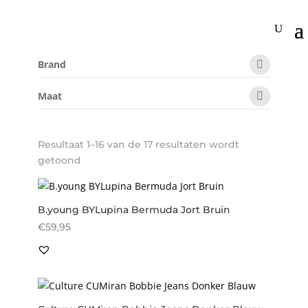
Home
/ Product Maat / 32
32
Brand
Maat
Resultaat 1–16 van de 17 resultaten wordt
Gesorteerd
getoond
op
nieuwste
B.young BYLupina Bermuda Jort Bruin
€
59,95