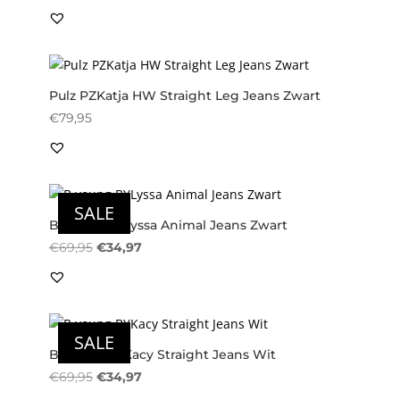
Pulz PZKatja HW Straight Leg Jeans Zwart
€
79,95
SALE
B.young BYLyssa Animal Jeans Zwart
Oorspronkelijke
Huidige
€
69,95
€
34,97
prijs
prijs
was:
is:
€69,95.
€34,97.
SALE
B.young BYKacy Straight Jeans Wit
Oorspronkelijke
Huidige
€
69,95
€
34,97
prijs
prijs