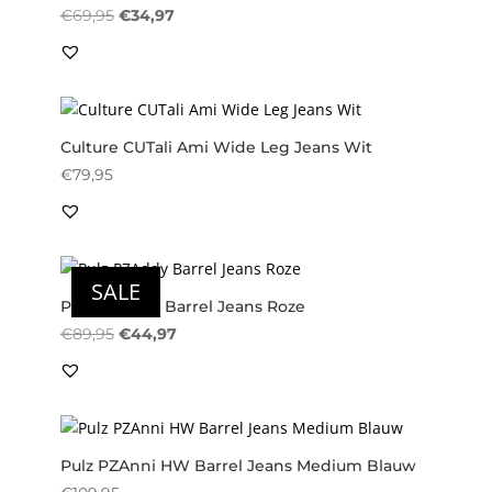
Oorspronkelijke
Huidige
€
69,95
€
34,97
prijs
prijs
was:
is:
€69,95.
€34,97.
Culture CUTali Ami Wide Leg Jeans Wit
€
79,95
SALE
Pulz PZAddy Barrel Jeans Roze
Oorspronkelijke
Huidige
€
89,95
€
44,97
prijs
prijs
was:
is:
€89,95.
€44,97.
Pulz PZAnni HW Barrel Jeans Medium Blauw