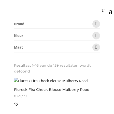
Home
/ Product Maat / 44
44
Brand
Kleur
Maat
Resultaat 1–16 van de 159 resultaten wordt
Gesorteerd
getoond
op
nieuwste
Fluresk Fira Check Blouse Mulberry Rood
€
69,99