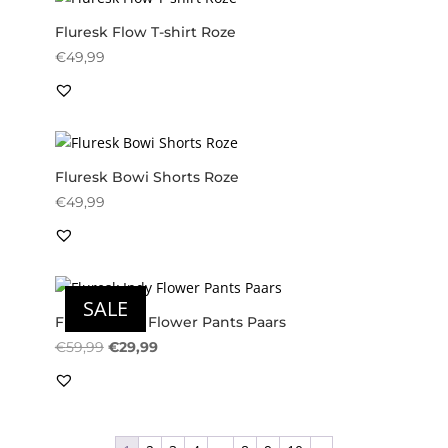
Fluresk Flow T-shirt Roze
€
49,99
Fluresk Bowi Shorts Roze
€
49,99
SALE
Fluresk Indy Flower Pants Paars
Oorspronkelijke
Huidige
€
59,99
€
29,99
prijs
prijs
was:
is:
€59,99.
€29,99.