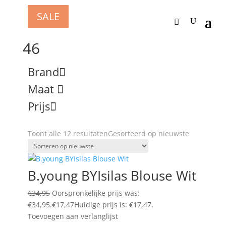
SALE
SALE
SALE
SALE
SALE
SALE
SALE
SALE
SALE
Home
/ Product Maat / 46
46
Brand
Maat
Prijs
Toont alle 12 resultaten
Gesorteerd op nieuwste
B.young BYIsilas Blouse Wit
€
34,95
Oorspronkelijke prijs was:
€34,95.
€
17,47
Huidige prijs is: €17,47.
Toevoegen aan verlanglijst