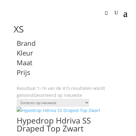
Home
/ Product Maat / XS
XS
Brand
Kleur
Maat
Prijs
Resultaat 1–16 van de 415 resultaten wordt
getoond
Gesorteerd op nieuwste
Hypedrop Hdriva SS
Draped Top Zwart