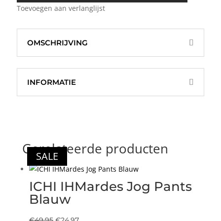
Toevoegen aan verlanglijst
aantal
OMSCHRIJVING
INFORMATIE
Gerelateerde producten
SALE
SALE
SALE
SALE
ICHI IHMardes Jog Pants
Blauw
Oorspronkelijke
Huidige
€
49,95
€
24,97