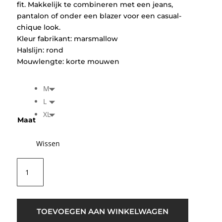
fit. Makkelijk te combineren met een jeans,
pantalon of onder een blazer voor een casual-
chique look.
Kleur fabrikant: marsmallow
Halslijn: rond
Mouwlengte: korte mouwen
M
L
XL
Maat
Wissen
B.young
BYPandinna
Delicate
T-
shirt
TOEVOEGEN AAN WINKELWAGEN
Wit