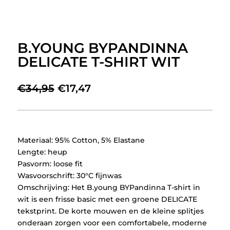
B.YOUNG BYPANDINNA
DELICATE T-SHIRT WIT
Oorspronkelijke
Huidige
€
34,95
€
17,47
prijs
prijs
was:
is:
€34,95.
€17,47.
Materiaal: 95% Cotton, 5% Elastane
Lengte: heup
Pasvorm: loose fit
Wasvoorschrift: 30°C fijnwas
Omschrijving: Het B.young BYPandinna T-shirt in
wit is een frisse basic met een groene DELICATE
tekstprint. De korte mouwen en de kleine splitjes
onderaan zorgen voor een comfortabele, moderne