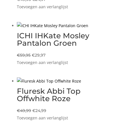
Toevoegen aan verlanglijst
prijs
prijs
was:
is:
€49,95.
€24,97.
ICHI IHKate Mosley
Pantalon Groen
Oorspronkelijke
Huidige
€
59,95
€
29,97
Toevoegen aan verlanglijst
prijs
prijs
was:
is:
€59,95.
€29,97.
Fluresk Abbi Top
Offwhite Roze
Oorspronkelijke
Huidige
€
49,99
€
24,99
Toevoegen aan verlanglijst
prijs
prijs
was:
is: