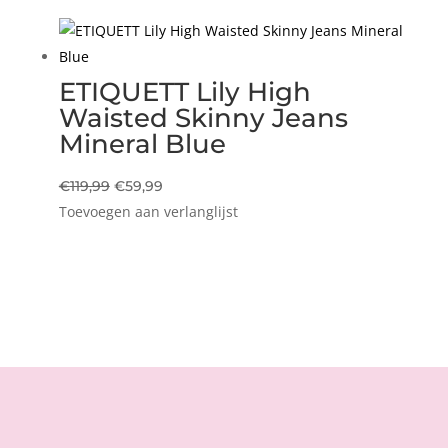
€49,99.
€24,99.
ETIQUETT Lily High
Waisted Skinny Jeans
Mineral Blue
Oorspronkelijke
Huidige
€
119,99
€
59,99
Toevoegen aan verlanglijst
prijs
prijs
was:
is:
€119,99.
€59,99.