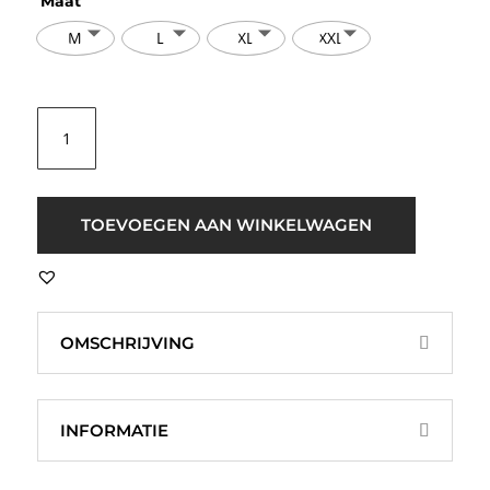
Maat
M
L
XL
XXL
B.young
BYPary
Pailletten
Top
Roomwit
TOEVOEGEN AAN WINKELWAGEN
aantal
OMSCHRIJVING
INFORMATIE