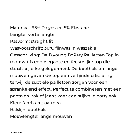
prijs
prijs
was:
is:
€59,95.
€29,97.
Materiaal: 95% Polyester, 5% Elastane
Lengte: korte lengte
Pasvorm: straight fit
Wasvoorschrift: 30°C fijnwas in waszakje
Omschrijving: De B.young BYPary Pailletten Top in
roomwit is een elegante en feestelijke top die
straalt bij elke gelegenheid. De boothals en lange
mouwen geven de top een verfijnde uitstraling,
terwijl de subtiele pailletten zorgen voor een
sprankelend effect. Perfect te combineren met een
pantalon, rok of jeans voor een stijlvolle partylook.
Kleur fabrikant: oatmeal
Halslijn: boothals
Mouwlengte: lange mouwen