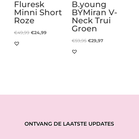
Fluresk
B.young
Minni Short
BYMiran V-
Roze
Neck Trui
Groen
Oorspronkelijke
Huidige
€
49,99
€
24,99
prijs
prijs
Oorspronkelijke
Huidige
€
59,95
€
29,97
was:
is:
prijs
prijs
€49,99.
€24,99.
was:
is:
€59,95.
€29,97.
ONTVANG DE LAATSTE UPDATES