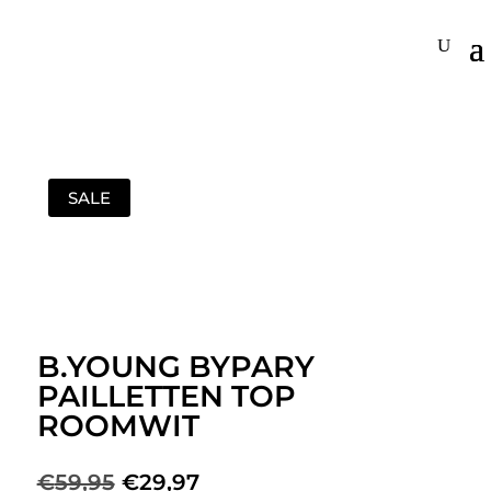
SALE
B.YOUNG BYPARY
PAILLETTEN TOP
ROOMWIT
Oorspronkelijke
Huidige
€
59,95
€
29,97