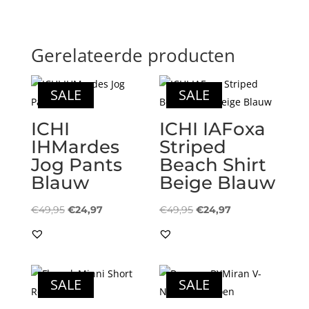
Gerelateerde producten
SALE
SALE
ICHI
ICHI IAFoxa
IHMardes
Striped
Jog Pants
Beach Shirt
Blauw
Beige Blauw
Oorspronkelijke
Huidige
Oorspronkelijke
Huidige
€
49,95
€
24,97
€
49,95
€
24,97
prijs
prijs
prijs
prijs
was:
is:
was:
is:
€49,95.
€24,97.
€49,95.
€24,97.
SALE
SALE