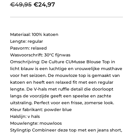
Oorspronkelijke
Huidige
€
49,95
€
24,97
prijs
prijs
was:
is:
€49,95.
€24,97.
Materiaal: 100% katoen
Lengte: regular
Pasvorm: relaxed
Wasvoorschrift: 30°C fijnwas
Omschrijving: De Culture CUMusse Blouse Top in
licht blauw is een luchtige en vrouwelijke musthave
voor het seizoen. De mouwloze top is gemaakt van
katoen en heeft een relaxed fit met een regular
lengte. De V-hals met ruffle detail die doorloopt
langs de voorzijde geeft een speelse en zachte
uitstraling. Perfect voor een frisse, zomerse look.
Kleur fabrikant: powder blue
Halslijn: v hals
Mouwlengte: mouwloos
Stylingtip Combineer deze top met een jeans short,