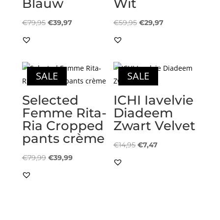
Blauw
Wit
Oorspronkelijke
Huidige
Oorspronkelijke
Huidige
€
79,95
€
39,97
€
59,95
€
29,97
prijs
prijs
prijs
prijs
was:
is:
was:
is:
€79,95.
€39,97.
€59,95.
€29,97.
SALE
SALE
Selected
ICHI Iavelvie
Femme Rita-
Diadeem
Ria Cropped
Zwart Velvet
pants crème
Oorspronkelijke
Huidige
€
14,95
€
7,47
Oorspronkelijke
Huidige
prijs
prijs
€
79,99
€
39,99
prijs
prijs
was:
is:
was:
is:
€14,95.
€7,47.
€79,99.
€39,99.