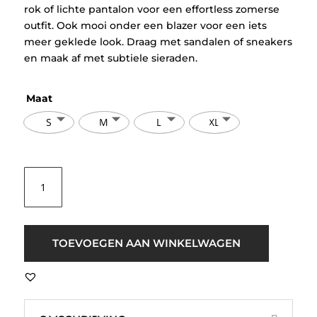
rok of lichte pantalon voor een effortless zomerse
outfit. Ook mooi onder een blazer voor een iets
meer geklede look. Draag met sandalen of sneakers
en maak af met subtiele sieraden.
Maat
S
M
L
XL
Culture
CUMusso
Ruffle
Blouse
Top
TOEVOEGEN AAN WINKELWAGEN
Licht
Blauw
aantal