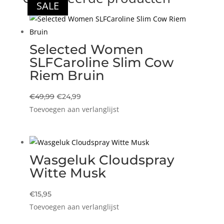
SALE
Selected Women
SLFCaroline Slim Cow
Riem Bruin
Oorspronkelijke
Huidige
€
49,99
€
24,99
Toevoegen aan verlanglijst
prijs
prijs
was:
is:
€49,99.
€24,99.
Wasgeluk Cloudspray
Witte Musk
€
15,95
Toevoegen aan verlanglijst