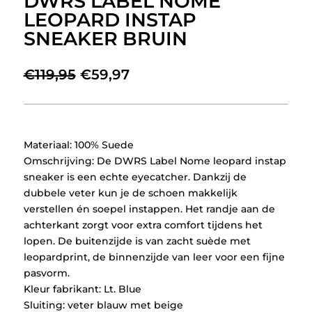
DWRS LABEL NOME
LEOPARD INSTAP
SNEAKER BRUIN
Oorspronkelijke
Huidige
€
119,95
€
59,97
prijs
prijs
was:
is:
€119,95.
€59,97.
Materiaal: 100% Suede
Omschrijving: De DWRS Label Nome leopard instap
sneaker is een echte eyecatcher. Dankzij de
dubbele veter kun je de schoen makkelijk
verstellen én soepel instappen. Het randje aan de
achterkant zorgt voor extra comfort tijdens het
lopen. De buitenzijde is van zacht suède met
leopardprint, de binnenzijde van leer voor een fijne
pasvorm.
Kleur fabrikant: Lt. Blue
Sluiting: veter blauw met beige