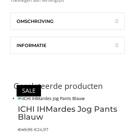
Toevoegen aan verlanglijst
Bruin
aantal
OMSCHRIJVING
INFORMATIE
Gerelateerde producten
SALE
SALE
SALE
SALE
ICHI IHMardes Jog Pants
Blauw
Oorspronkelijke
Huidige
€
49,95
€
24,97