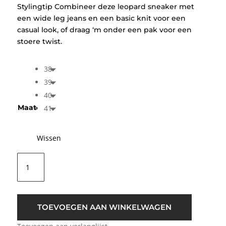
Stylingtip Combineer deze leopard sneaker met
een wide leg jeans en een basic knit voor een
casual look, of draag ‘m onder een pak voor een
stoere twist.
38
39
40
Maat
41
Wissen
DWRS
Label
Nome
Leopard
Instap
TOEVOEGEN AAN WINKELWAGEN
Sneaker