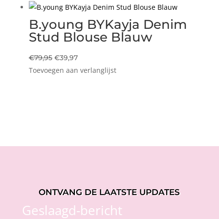
€49,99.
€24,99.
B.young BYKayja Denim
Stud Blouse Blauw
Oorspronkelijke
Huidige
€
79,95
€
39,97
Toevoegen aan verlanglijst
prijs
prijs
was:
is:
€79,95.
€39,97.
ONTVANG DE LAATSTE UPDATES
Geslaagd-bericht