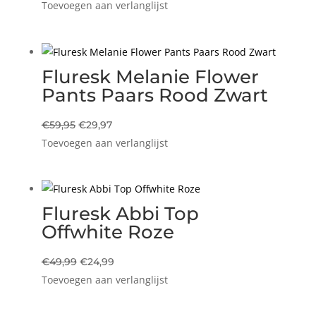
Toevoegen aan verlanglijst
prijs
prijs
was:
is:
€49,95.
€24,97.
Fluresk Melanie Flower
Pants Paars Rood Zwart
Oorspronkelijke
Huidige
€
59,95
€
29,97
Toevoegen aan verlanglijst
prijs
prijs
was:
is:
€59,95.
€29,97.
Fluresk Abbi Top
Offwhite Roze
Oorspronkelijke
Huidige
€
49,99
€
24,99
Toevoegen aan verlanglijst
prijs
prijs
was:
is: