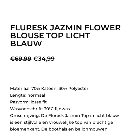
FLURESK JAZMIN FLOWER
BLOUSE TOP LICHT
BLAUW
Oorspronkelijke
Huidige
€
69,99
€
34,99
prijs
prijs
was:
is:
€69,99.
€34,99.
Materiaal: 70% Katoen, 30% Polyester
Lengte: normaal
Pasvorm: losse fit
Wasvoorschrift: 30°C fijnwas
Omschrijving: De Fluresk Jazmin Top in licht blauw
is een stijlvolle en vrouwelijke top van prachtige
bloemenkant. De boothals en ballonmouwen