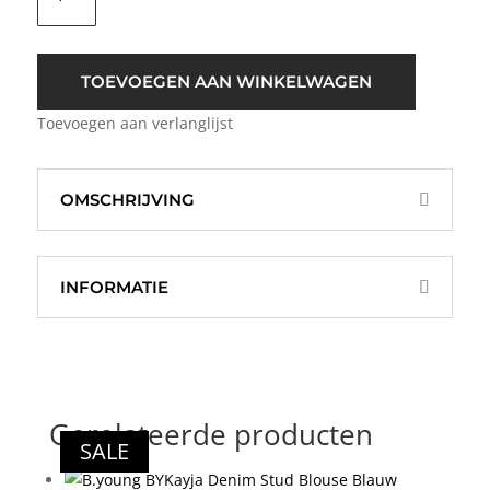
Jazmin
Flower
Blouse
Top
TOEVOEGEN AAN WINKELWAGEN
Licht
Toevoegen aan verlanglijst
Blauw
aantal
OMSCHRIJVING
INFORMATIE
Gerelateerde producten
SALE
SALE
SALE
SALE