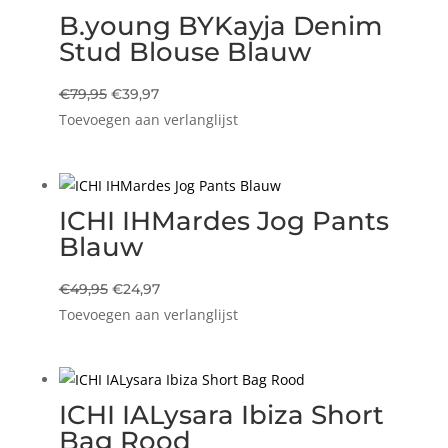
B.young BYKayja Denim
Stud Blouse Blauw
Oorspronkelijke
Huidige
€
79,95
€
39,97
Toevoegen aan verlanglijst
prijs
prijs
was:
is:
€79,95.
€39,97.
ICHI IHMardes Jog Pants
Blauw
Oorspronkelijke
Huidige
€
49,95
€
24,97
Toevoegen aan verlanglijst
prijs
prijs
was:
is:
€49,95.
€24,97.
ICHI IALysara Ibiza Short
Bag Rood