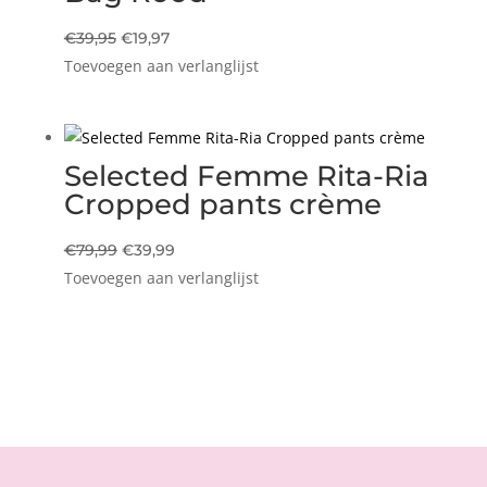
Oorspronkelijke
Huidige
€
39,95
€
19,97
Toevoegen aan verlanglijst
prijs
prijs
was:
is:
€39,95.
€19,97.
Selected Femme Rita-Ria
Cropped pants crème
Oorspronkelijke
Huidige
€
79,99
€
39,99
Toevoegen aan verlanglijst
prijs
prijs
was:
is:
€79,99.
€39,99.