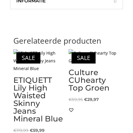
INFORMATIE
Gerelateerde producten
SALE
SALE
Culture
ETIQUETT
CUhearty
Lily High
Top Groen
Waisted
Oorspronkelijke
Huidige
€
59,95
€
29,97
Skinny
prijs
prijs
Jeans
was:
is:
Mineral Blue
€59,95.
€29,97.
Oorspronkelijke
Huidige
€
119,99
€
59,99