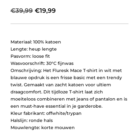
Oorspronkelijke
Huidige
€
39,99
€
19,99
prijs
prijs
was:
is:
€39,99.
€19,99.
Materiaal: 100% katoen
Lengte: heup lengte
Pasvorm: loose fit
Wasvoorschrift: 30°C fijnwas
Omschrijving: Het Fluresk Mace T-shirt in wit met
blauwe opdruk is een frisse basic met een trendy
twist. Gemaakt van zacht katoen voor ultiem
draagcomfort. Dit tijdloze T-shirt laat zich
moeiteloos combineren met jeans of pantalon en is
een must-have essential in je garderobe.
Kleur fabrikant: offwhite/trypan
Halslijn: ronde hals
Mouwlengte: korte mouwen