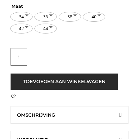
Maat
34
36
38
40
42
44
Fluresk
Mace
T-
Shirt
Wit
TOEVOEGEN AAN WINKELWAGEN
aantal
OMSCHRIJVING