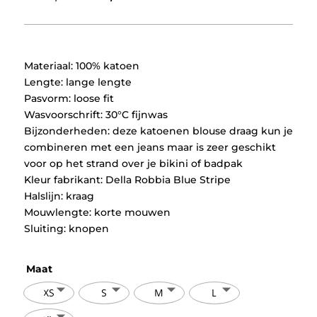
prijs
prijs
was:
is:
€49,95.
€24,97.
Materiaal: 100% katoen
Lengte: lange lengte
Pasvorm: loose fit
Wasvoorschrift: 30°C fijnwas
Bijzonderheden: deze katoenen blouse draag kun je
combineren met een jeans maar is zeer geschikt
voor op het strand over je bikini of badpak
Kleur fabrikant: Della Robbia Blue Stripe
Halslijn: kraag
Mouwlengte: korte mouwen
Sluiting: knopen
Maat
XS
S
M
L