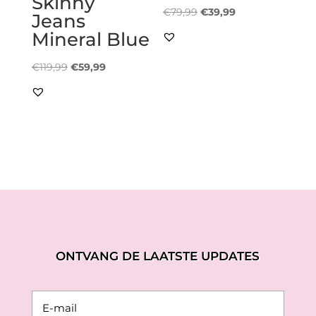
Skinny
Oorspronkelijke
Huidige
€
79,99
€
39,99
Jeans
prijs
prijs
Mineral Blue
was:
is:
Oorspronkelijke
Huidige
€79,99.
€39,99.
€
119,99
€
59,99
prijs
prijs
was:
is:
€119,99.
€59,99.
ONTVANG DE LAATSTE UPDATES