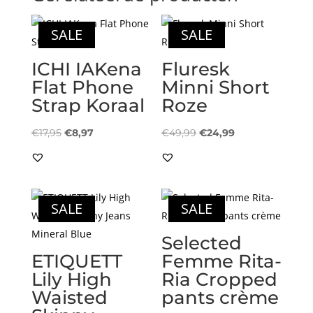
SALE
SALE
ICHI IAKena
Fluresk
Flat Phone
Minni Short
Strap Koraal
Roze
Oorspronkelijke
Huidige
Oorspronkelijke
Huidige
€
17,95
€
8,97
€
49,99
€
24,99
prijs
prijs
prijs
prijs
was:
is:
was:
is:
€17,95.
€8,97.
€49,99.
€24,99.
SALE
SALE
Selected
ETIQUETT
Femme Rita-
Lily High
Ria Cropped
Waisted
pants crème