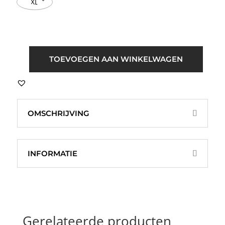
XL
ICHI
TOEVOEGEN AAN WINKELWAGEN
IAFoxa
Striped
Beach
Shirt
OMSCHRIJVING
Beige
Blauw
aantal
INFORMATIE
Gerelateerde producten