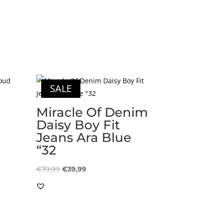
SALE
Miracle Of Denim
Daisy Boy Fit
Jeans Ara Blue
“32
Oorspronkelijke
Huidige
€
79,99
€
39,99
prijs
prijs
was:
is:
€79,99.
€39,99.