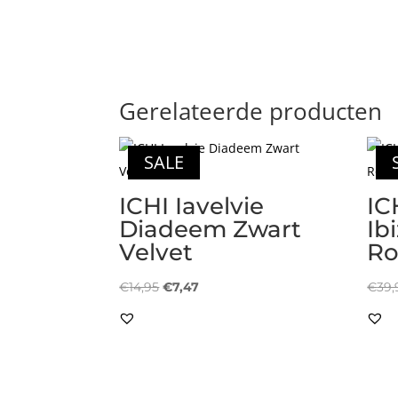
Gerelateerde producten
SALE
ICHI Iavelvie
IC
Diadeem Zwart
Ib
Velvet
R
Oorspronkelijke
Huidige
€
14,95
€
7,47
€
39,
prijs
prijs
was:
is:
€14,95.
€7,47.