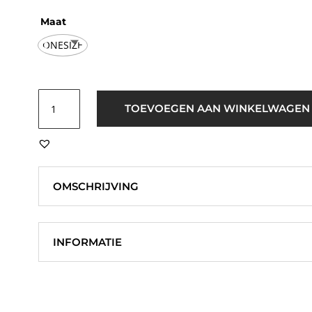
Maat
ONESIZE
ICHI
TOEVOEGEN AAN WINKELWAGEN
IALorni
SC
Sjaal
Patriot
Blauw
OMSCHRIJVING
aantal
INFORMATIE