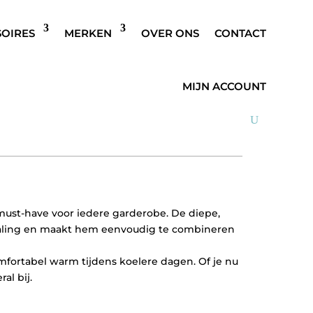
SOIRES
MERKEN
OVER ONS
CONTACT
TRIOT BLAUW
MIJN ACCOUNT
e must-have voor iedere garderobe. De diepe,
tstraling en maakt hem eenvoudig te combineren
omfortabel warm tijdens koelere dagen. Of je nu
al bij.