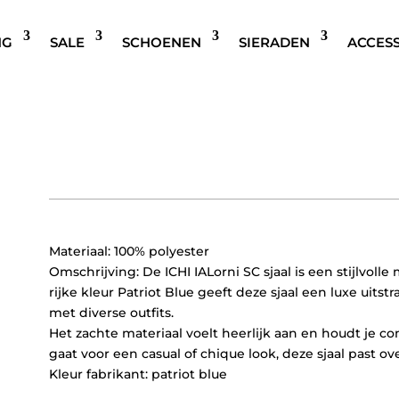
NG
SALE
SCHOENEN
SIERADEN
ACCES
ICHI IALORNI SC SJAAL PA
Oorspronkelijke
Huidige
€
34,95
€
17,47
prijs
prijs
was:
is:
€34,95.
€17,47.
Materiaal: 100% polyester
Omschrijving: De ICHI IALorni SC sjaal is een stijlvoll
rijke kleur Patriot Blue geeft deze sjaal een luxe ui
met diverse outfits.
Het zachte materiaal voelt heerlijk aan en houdt je c
gaat voor een casual of chique look, deze sjaal past over
Kleur fabrikant: patriot blue