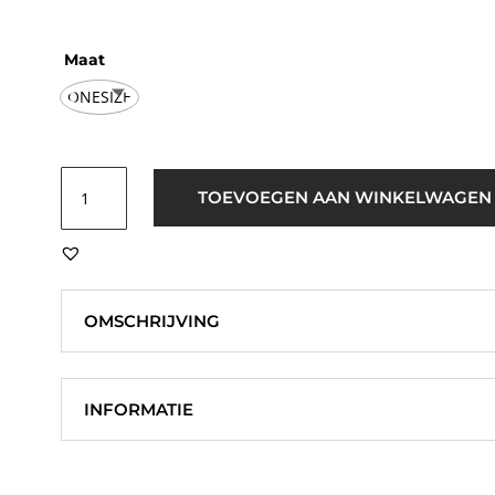
Maat
ONESIZE
ICHI
TOEVOEGEN AAN WINKELWAGEN
IAMarina
BA
Tas
Bruin
aantal
OMSCHRIJVING
INFORMATIE