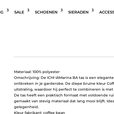
NG
SALE
SCHOENEN
SIERADEN
ACCES
ICHI IAMARINA BA TAS BRU
€
44,95
Materiaal: 100% polyester
Omschrijving: De ICHI IAMarina BA tas is een elegante
ontbreken in je garderobe. De diepe bruine kleur Coff
uitstraling, waardoor hij perfect te combineren is met 
De tas heeft een praktisch formaat met voldoende ruimt
gemaakt van stevig materiaal dat lang mooi blijft. Ide
gelegenheid.
Kleur fabrikant: coffee bean