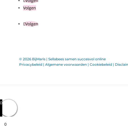
Volgen
Volgen
Volgen
© 2026 BijMaris |
Sellabees samen succesvol online
Privacybeleid
|
Algemene voorwaarden
|
Cookiebeleid
|
Disclai
0
0