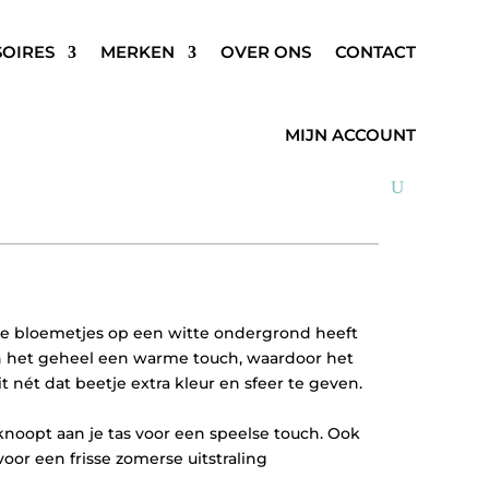
SOIRES
MERKEN
OVER ONS
CONTACT
WER SJAAL GEEL
MIJN ACCOUNT
gele bloemetjes op een witte ondergrond heeft
ven het geheel een warme touch, waardoor het
it nét dat beetje extra kleur en sfeer te geven.
geknoopt aan je tas voor een speelse touch. Ook
or een frisse zomerse uitstraling