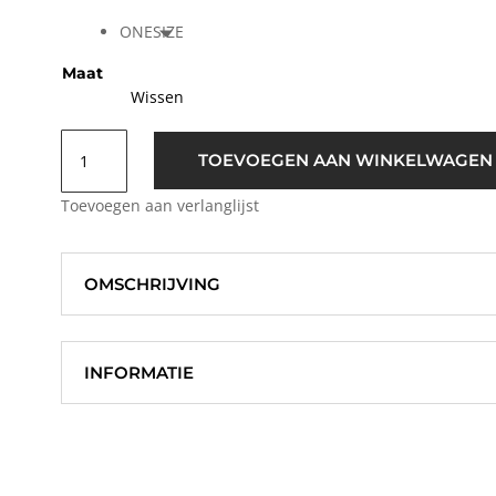
ONESIZE
Maat
Wissen
ICHI
TOEVOEGEN AAN WINKELWAGEN
IASmilla
Zijden
Toevoegen aan verlanglijst
Flower
Sjaal
Geel
OMSCHRIJVING
aantal
INFORMATIE