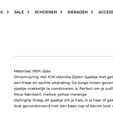
NG
SALE
SCHOENEN
SIERADEN
ACCES
ICHI IASMILLA ZIJDEN FLO
€
27,95
Materiaal: 100% zijde
Omschrijving: Het ICHI IASmilla Zijden Sjaaltje met 
een frisse en zachte uitstraling. De beige tinten ge
sjaaltje makkelijk te combineren is. Perfect om je outf
Kleur fabrikant: mellow yellow melange
Stylingtip Draag dit sjaaltje om je hals, in je haar of 
leuk gecombineerd met een basic top of denim look vo