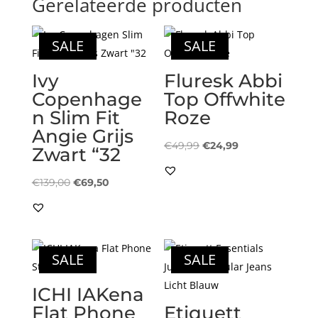
Gerelateerde producten
SALE
SALE
Ivy
Fluresk Abbi
Copenhage
Top Offwhite
n Slim Fit
Roze
Angie Grijs
Oorspronkelijke
Huidige
€
49,99
€
24,99
Zwart “32
prijs
prijs
Oorspronkelijke
Huidige
was:
is:
€
139,00
€
69,50
prijs
prijs
€49,99.
€24,99.
was:
is:
€139,00.
€69,50.
SALE
SALE
ICHI IAKena
Flat Phone
Etiquett