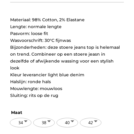
was:
is:
€59,95.
€29,97.
Materiaal: 98% Cotton, 2% Elastane
Lengte: normale lengte
Pasvorm: loose fit
Wasvoorschrift: 30°C fijnwas
Bijzonderheden: deze stoere jeans top is helemaal
on trend. Combineer op een stoere jeasn in
dezelfde of afwijkende wassing voor een stylish
look
Kleur leverancier light blue denim
Halslijn: ronde hals
Mouwlengte: mouwloos
Sluiting: rits op de rug
Maat
34
38
40
42