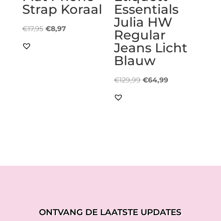
Strap Koraal
Essentials
Julia HW
Oorspronkelijke
Huidige
€
17,95
€
8,97
Regular
prijs
prijs
Jeans Licht
was:
is:
Blauw
€17,95.
€8,97.
Oorspronkelijke
Huidige
€
129,99
€
64,99
prijs
prijs
was:
is:
€129,99.
€64,99.
ONTVANG DE LAATSTE UPDATES