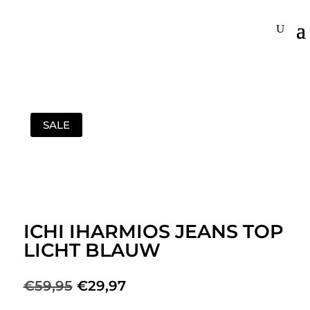
SALE
ICHI IHARMIOS JEANS TOP
LICHT BLAUW
Oorspronkelijke
Huidige
€
59,95
€
29,97
prijs
prijs