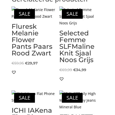
SALE
SALE
Fluresk
Melanie
Selected
Flower
Femme
Pants Paars
SLFMaline
Rood Zwart
Knit Sjaal
Noos Grijs
Oorspronkelijke
Huidige
€
59,95
€
29,97
prijs
prijs
Oorspronkelijke
Huidige
€
69,99
€
34,99
was:
is:
prijs
prijs
€59,95.
€29,97.
was:
is:
€69,99.
€34,99.
SALE
SALE
ICHI IAKena