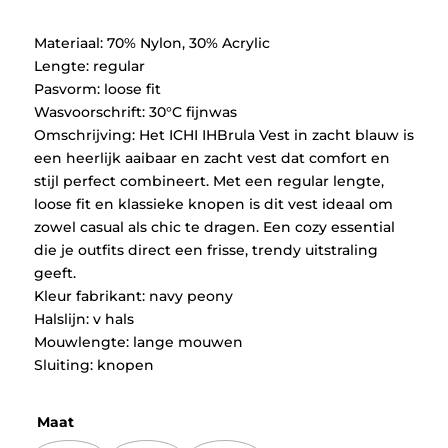
€49,95.
€24,97.
Materiaal: 70% Nylon, 30% Acrylic
Lengte: regular
Pasvorm: loose fit
Wasvoorschrift: 30°C fijnwas
Omschrijving: Het ICHI IHBrula Vest in zacht blauw is
een heerlijk aaibaar en zacht vest dat comfort en
stijl perfect combineert. Met een regular lengte,
loose fit en klassieke knopen is dit vest ideaal om
zowel casual als chic te dragen. Een cozy essential
die je outfits direct een frisse, trendy uitstraling
geeft.
Kleur fabrikant: navy peony
Halslijn: v hals
Mouwlengte: lange mouwen
Sluiting: knopen
Maat