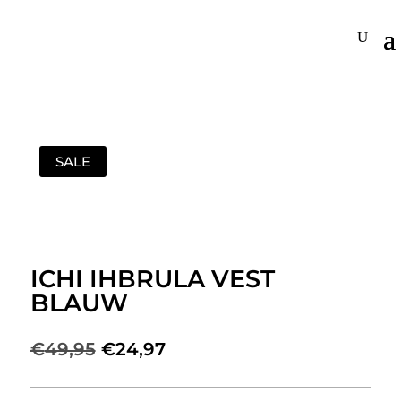
SALE
ICHI IHBRULA VEST
BLAUW
Oorspronkelijke
Huidige
€
49,95
€
24,97
prijs
prijs
was:
is: