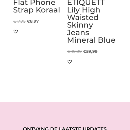
Flat Phone
ETIQUETT
Strap Koraal
Lily High
Waisted
Oorspronkelijke
Huidige
€
17,95
€
8,97
Skinny
prijs
prijs
Jeans
was:
is:
Mineral Blue
€17,95.
€8,97.
Oorspronkelijke
Huidige
€
119,99
€
59,99
prijs
prijs
was:
is:
€119,99.
€59,99.
ONTVANG DE LAATSTE UPDATES