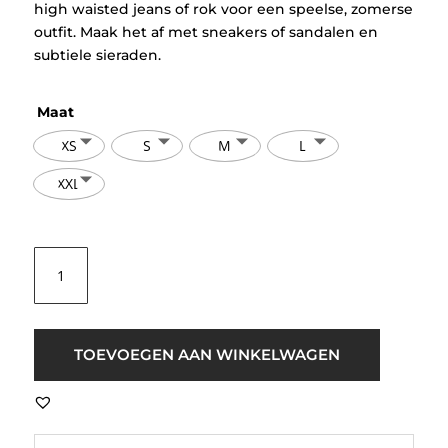
high waisted jeans of rok voor een speelse, zomerse
outfit. Maak het af met sneakers of sandalen en
subtiele sieraden.
Maat
XS
S
M
L
XXL
ICHI
IHKate
Denim
Top
Zacht
TOEVOEGEN AAN WINKELWAGEN
Geel
aantal