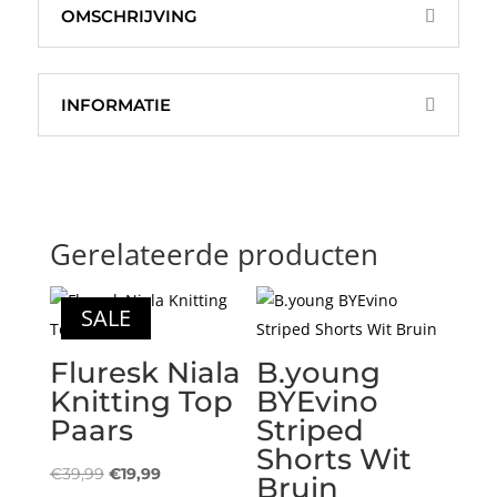
OMSCHRIJVING
INFORMATIE
Gerelateerde producten
SALE
Fluresk Niala
B.young
Knitting Top
BYEvino
Paars
Striped
Shorts Wit
Oorspronkelijke
Huidige
€
39,99
€
19,99
Bruin