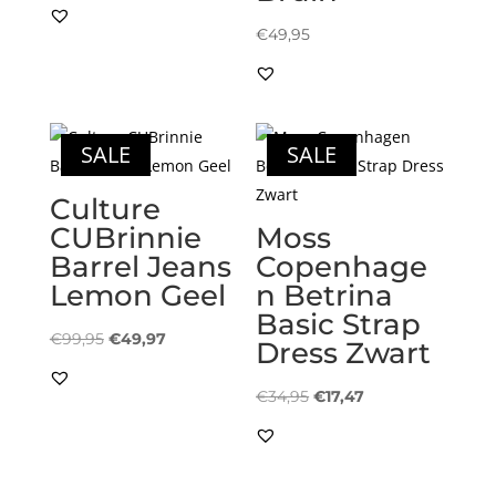
prijs
prijs
was:
is:
€
49,95
€39,99.
€19,99.
SALE
SALE
Culture
CUBrinnie
Moss
Barrel Jeans
Copenhage
Lemon Geel
n Betrina
Basic Strap
Oorspronkelijke
Huidige
€
99,95
€
49,97
Dress Zwart
prijs
prijs
was:
is:
Oorspronkelijke
Huidige
€
34,95
€
17,47
€99,95.
€49,97.
prijs
prijs
was:
is:
€34,95.
€17,47.