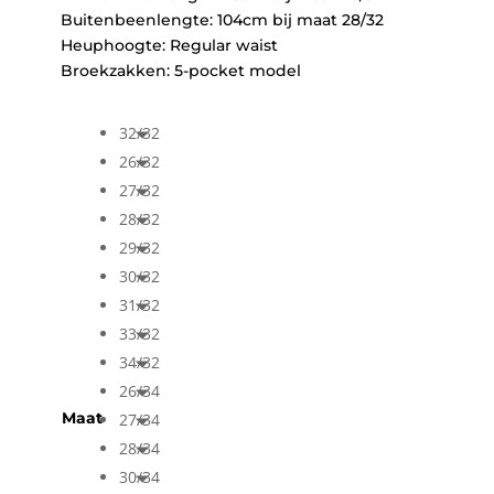
Buitenbeenlengte: 104cm bij maat 28/32
Heuphoogte: Regular waist
Broekzakken: 5-pocket model
32/32
26/32
27/32
28/32
29/32
30/32
31/32
33/32
34/32
26/34
Maat
27/34
28/34
30/34