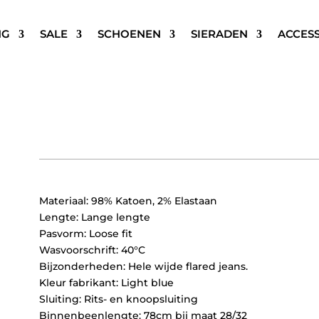
NG
SALE
SCHOENEN
SIERADEN
ACCES
ICHI IHTWIGGY WIDE LEG 
€
69,95
Materiaal: 98% Katoen, 2% Elastaan
Lengte: Lange lengte
Pasvorm: Loose fit
Wasvoorschrift: 40°C
Bijzonderheden: Hele wijde flared jeans.
Kleur fabrikant: Light blue
Sluiting: Rits- en knoopsluiting
Binnenbeenlengte: 78cm bij maat 28/32