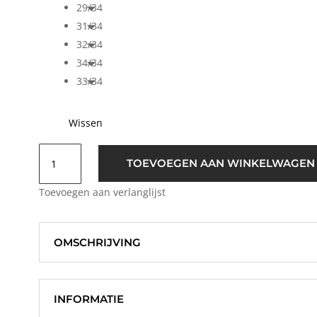
29/34
31/34
32/34
34/34
33/34
Wissen
ICHI
TOEVOEGEN AAN WINKELWAGEN
IhTwiggy
Wide
Toevoegen aan verlanglijst
Leg
Jeans
Licht
OMSCHRIJVING
Blauw
aantal
INFORMATIE