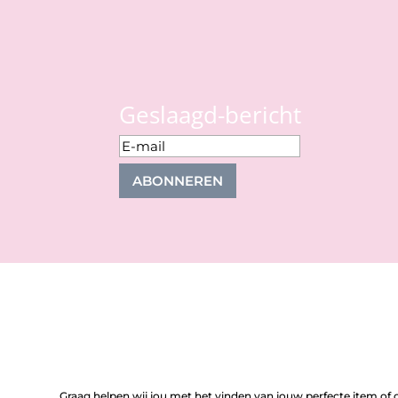
Geslaagd-bericht
ABONNEREN
Graag helpen wij jou met het vinden van jouw perfecte item of o