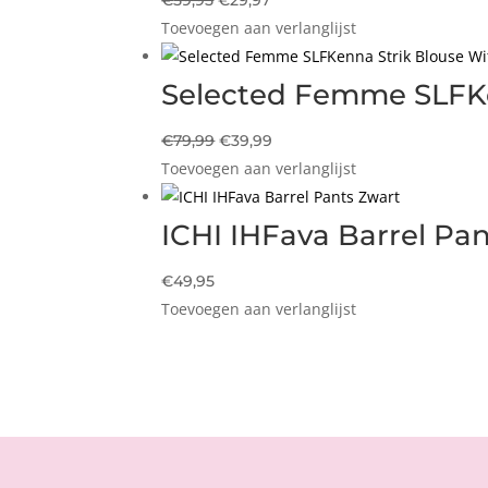
€
59,95
€
29,97
Toevoegen aan verlanglijst
prijs
prijs
was:
is:
€59,95.
€29,97.
Selected Femme SLFKe
Oorspronkelijke
Huidige
€
79,99
€
39,99
Toevoegen aan verlanglijst
prijs
prijs
was:
is:
€79,99.
€39,99.
ICHI IHFava Barrel Pa
€
49,95
Toevoegen aan verlanglijst