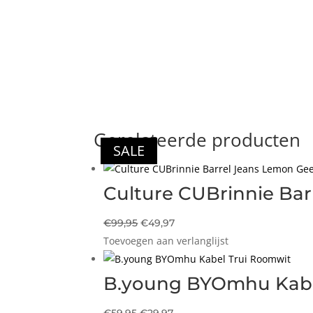
Gerelateerde producten
SALE
SALE
SALE
Culture CUBrinnie Bar
Oorspronkelijke
Huidige
€
99,95
€
49,97
Toevoegen aan verlanglijst
prijs
prijs
was:
is:
€99,95.
€49,97.
B.young BYOmhu Kabe
Oorspronkelijke
Huidige