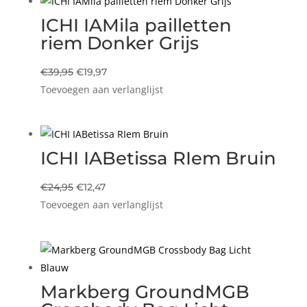
ICHI IAMila pailletten
riem Donker Grijs
Oorspronkelijke
Huidige
€
39,95
€
19,97
Toevoegen aan verlanglijst
prijs
prijs
was:
is:
€39,95.
€19,97.
ICHI IABetissa RIem Bruin
Oorspronkelijke
Huidige
€
24,95
€
12,47
Toevoegen aan verlanglijst
prijs
prijs
was:
is:
€24,95.
€12,47.
Markberg GroundMGB