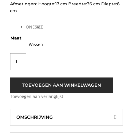
Afmetingen: Hoogte:17 cm Breedte:36 cm Diepte:8
cm
ONESIZE
Maat
Wissen
Markberg
FameMBG
Bum
Bag
Polkadot
TOEVOEGEN AAN WINKELWAGEN
Beige
Toevoegen aan verlanglijst
aantal
OMSCHRIJVING