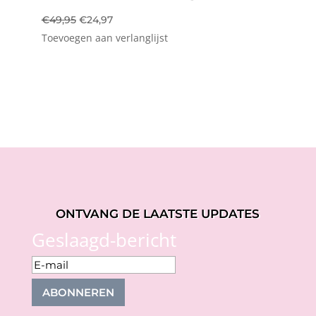
Oorspronkelijke
Huidige
€
49,95
€
24,97
Toevoegen aan verlanglijst
prijs
prijs
was:
is:
€49,95.
€24,97.
ONTVANG DE LAATSTE UPDATES
Geslaagd-bericht
ABONNEREN