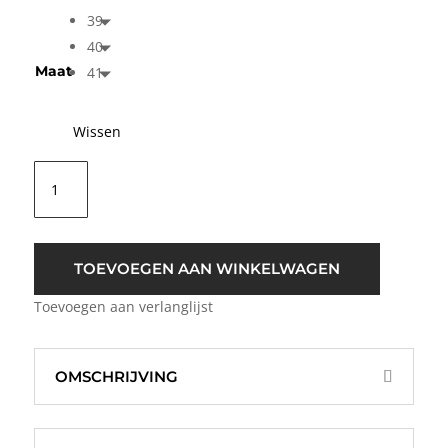
39
40
Maat
41
Wissen
Maruti
Eliza
Suede
Mocassin
Zacht
TOEVOEGEN AAN WINKELWAGEN
Roze
Toevoegen aan verlanglijst
aantal
OMSCHRIJVING