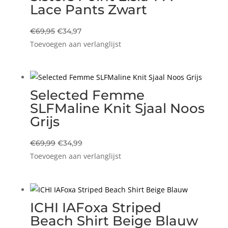
Lace Pants Zwart
Oorspronkelijke
Huidige
€
69,95
€
34,97
Toevoegen aan verlanglijst
prijs
prijs
was:
is:
€69,95.
€34,97.
Selected Femme
SLFMaline Knit Sjaal Noos
Grijs
Oorspronkelijke
Huidige
€
69,99
€
34,99
Toevoegen aan verlanglijst
prijs
prijs
was:
is:
€69,99.
€34,99.
ICHI IAFoxa Striped
Beach Shirt Beige Blauw