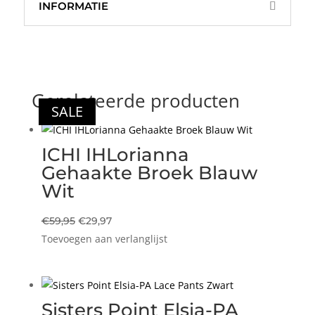
INFORMATIE
Gerelateerde producten
SALE
SALE
SALE
SALE
ICHI IHLorianna
Gehaakte Broek Blauw
Wit
Oorspronkelijke
Huidige
€
59,95
€
29,97
Toevoegen aan verlanglijst
prijs
prijs
was:
is:
€59,95.
€29,97.
Sisters Point Elsia-PA