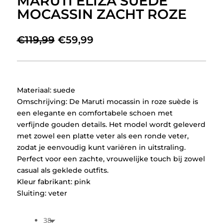
MARUTI ELIZA SUEDE
MOCASSIN ZACHT ROZE
Oorspronkelijke
Huidige
€
119,99
€
59,99
prijs
prijs
was:
is:
€119,99.
€59,99.
Materiaal: suede
Omschrijving: De Maruti mocassin in roze suède is
een elegante en comfortabele schoen met
verfijnde gouden details. Het model wordt geleverd
met zowel een platte veter als een ronde veter,
zodat je eenvoudig kunt variëren in uitstraling.
Perfect voor een zachte, vrouwelijke touch bij zowel
casual als geklede outfits.
Kleur fabrikant: pink
Sluiting: veter
38