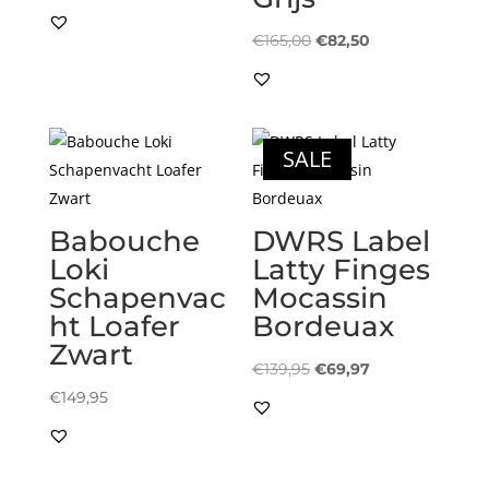
Oorspronkelijke
Huidige
€
165,00
€
82,50
prijs
prijs
was:
is:
€165,00.
€82,50.
SALE
Babouche
DWRS Label
Loki
Latty Finges
Schapenvac
Mocassin
ht Loafer
Bordeuax
Zwart
Oorspronkelijke
Huidige
€
139,95
€
69,97
prijs
prijs
€
149,95
was:
is:
€139,95.
€69,97.