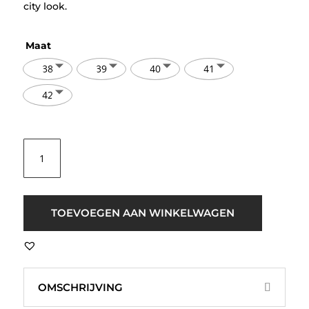
city look.
Maat
38
39
40
41
42
Maruti
Yale
Hairon
Cow
Sneakers
TOEVOEGEN AAN WINKELWAGEN
Beige
aantal
OMSCHRIJVING