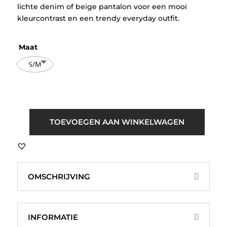
lichte denim of beige pantalon voor een mooi
kleurcontrast en een trendy everyday outfit.
Maat
S/M
MSCH
TOEVOEGEN AAN WINKELWAGEN
Copenhagen
MSCHMoa
Melea
T-
OMSCHRIJVING
Shirt
Blauw
aantal
INFORMATIE