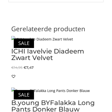
Gerelateerde producten
SALE
ICHI Iavelvie Diadeem
Zwart Velvet
Oorspronkelijke
Huidige
€
14,95
€
7,47
prijs
prijs
was:
is:
€14,95.
€7,47.
SALE
B.young BYFalakka Long
Pants Donker Blauw