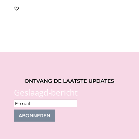
prijs
prijs
was:
is:
€59,95.
€29,97.
ONTVANG DE LAATSTE UPDATES
Geslaagd-bericht
ABONNEREN