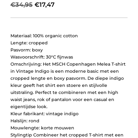
Oorspronkelijke
Huidige
€
34,95
€
17,47
prijs
prijs
was:
is:
€34,95.
€17,47.
Materiaal: 100% organic cotton
Lengte: cropped
Pasvorm: boxy
Wasvoorschrift: 30°C fijnwas
Omschrijving: Het MSCH Copenhagen Melea T-shirt
in Vintage Indigo is een moderne basic met een
cropped lengte en boxy pasvorm. De diepe indigo
kleur geeft het shirt een stoere en stijlvolle
uitstraling. Perfect te combineren met een high
waist jeans, rok of pantalon voor een casual en
eigentijdse look.
Kleur fabrikant: vintage indigo
Halslijn: rond
Mouwlengte: korte mouwen
Stylingtip Combineer het cropped T-shirt met een