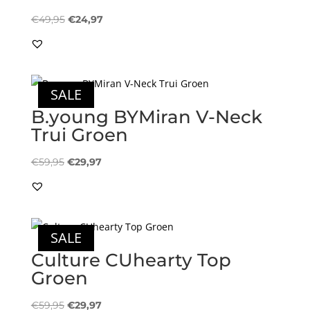
Oorspronkelijke
Huidige
€
49,95
€
24,97
prijs
prijs
was:
is:
€49,95.
€24,97.
SALE
B.young BYMiran V-Neck
Trui Groen
Oorspronkelijke
Huidige
€
59,95
€
29,97
prijs
prijs
was:
is:
€59,95.
€29,97.
SALE
Culture CUhearty Top
Groen
Oorspronkelijke
Huidige
€
59,95
€
29,97