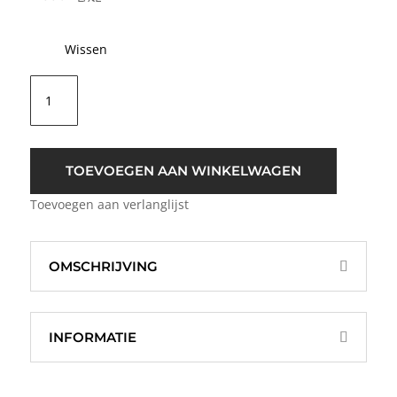
Wissen
MSCH
Copenhagen
Serphina
Flower
Blouse
TOEVOEGEN AAN WINKELWAGEN
Groen
Toevoegen aan verlanglijst
Wit
aantal
OMSCHRIJVING
INFORMATIE