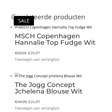
Gerelateerde producten
SALE
SALE
SALE
SALE
MSCH Copenhagen
Hannalie Top Fudge Wit
Oorspronkelijke
Huidige
€
59,95
€
29,97
Toevoegen aan verlanglijst
prijs
prijs
was:
is:
€59,95.
€29,97.
The Jogg Concept
Jchelena Blouse Wit
Oorspronkelijke
Huidige
€
49,95
€
24,97
Toevoegen aan verlanglijst
prijs
prijs