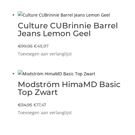
was:
is:
€49,95.
€24,97.
Culture CUBrinnie Barrel
Jeans Lemon Geel
Oorspronkelijke
Huidige
€
99,95
€
49,97
Toevoegen aan verlanglijst
prijs
prijs
was:
is:
€99,95.
€49,97.
Modström HimaMD Basic
Top Zwart
Oorspronkelijke
Huidige
€
34,95
€
17,47
Toevoegen aan verlanglijst
prijs
prijs
was:
is:
€34,95.
€17,47.