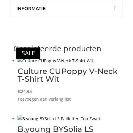
INFORMATIE
Gerelateerde producten
SALE
SALE
SALE
Culture CUPoppy V-Neck
T-Shirt Wit
€
24,95
Toevoegen aan verlanglijst
B.young BYSolia LS