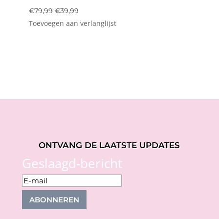
Oorspronkelijke
Huidige
€
79,99
€
39,99
Toevoegen aan verlanglijst
prijs
prijs
was:
is:
€79,99.
€39,99.
ONTVANG DE LAATSTE UPDATES
Geslaagd-bericht
ABONNEREN