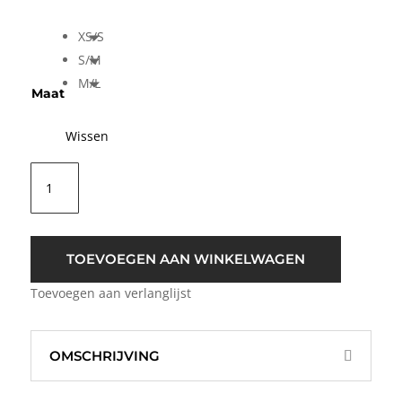
XS/S
S/M
M/L
Maat
Wissen
MSCH
Copenhagen
Zalle
T-
Shirt
TOEVOEGEN AAN WINKELWAGEN
Licht
Toevoegen aan verlanglijst
Roze
aantal
OMSCHRIJVING