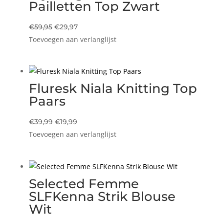
Pailletten Top Zwart
Oorspronkelijke
Huidige
€
59,95
€
29,97
Toevoegen aan verlanglijst
prijs
prijs
was:
is:
€59,95.
€29,97.
Fluresk Niala Knitting Top
Paars
Oorspronkelijke
Huidige
€
39,99
€
19,99
Toevoegen aan verlanglijst
prijs
prijs
was:
is:
€39,99.
€19,99.
Selected Femme
SLFKenna Strik Blouse
Wit