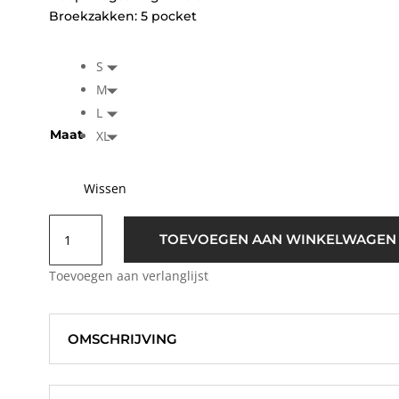
Broekzakken: 5 pocket
S
M
L
Maat
XL
Wissen
Refined
TOEVOEGEN AAN WINKELWAGEN
Department
Elisa
Toevoegen aan verlanglijst
Metallic
Jeans
Lila
OMSCHRIJVING
aantal