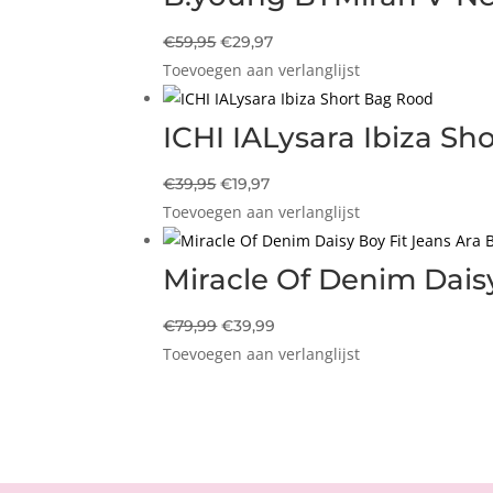
Oorspronkelijke
Huidige
€
59,95
€
29,97
Toevoegen aan verlanglijst
prijs
prijs
was:
is:
€59,95.
€29,97.
ICHI IALysara Ibiza S
Oorspronkelijke
Huidige
€
39,95
€
19,97
Toevoegen aan verlanglijst
prijs
prijs
was:
is:
€39,95.
€19,97.
Miracle Of Denim Daisy
Oorspronkelijke
Huidige
€
79,99
€
39,99
Toevoegen aan verlanglijst
prijs
prijs
was:
is:
€79,99.
€39,99.