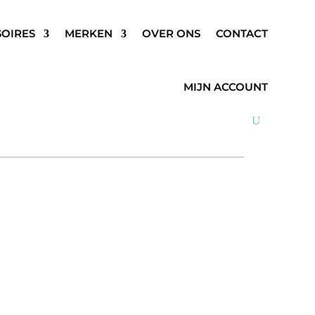
SOIRES
MERKEN
OVER ONS
CONTACT
A METALLIC JEANS LILA
MIJN ACCOUNT