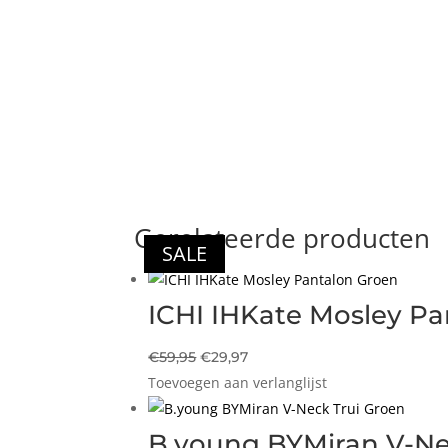
Gerelateerde producten
SALE
SALE
SALE
SALE
ICHI IHKate Mosley P
Oorspronkelijke
Huidige
€
59,95
€
29,97
Toevoegen aan verlanglijst
prijs
prijs
was:
is:
€59,95.
€29,97.
B.young BYMiran V-Ne