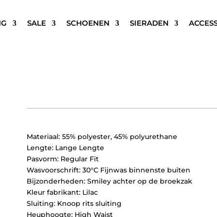
NG
SALE
SCHOENEN
SIERADEN
ACCES
REFINED DEPARTMENT ELIS
Oorspronkelijke
Huidige
€
79,95
€
39,97
prijs
prijs
was:
is:
€79,95.
€39,97.
Materiaal: 55% polyester, 45% polyurethane
Lengte: Lange Lengte
Pasvorm: Regular Fit
Wasvoorschrift: 30°C Fijnwas binnenste buiten
Bijzonderheden: Smiley achter op de broekzak
Kleur fabrikant: Lilac
Sluiting: Knoop rits sluiting
Heuphoogte: High Waist