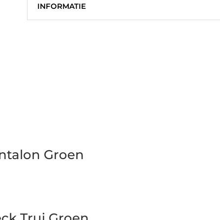
INFORMATIE
antalon Groen
ck Trui Groen