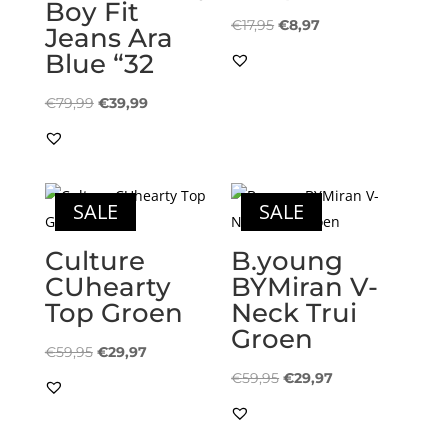
Boy Fit
Oorspronkelijke
Huidige
€
17,95
€
8,97
Jeans Ara
prijs
prijs
Blue “32
was:
is:
Oorspronkelijke
Huidige
€17,95.
€8,97.
€
79,99
€
39,99
prijs
prijs
was:
is:
€79,99.
€39,99.
SALE
SALE
Culture
B.young
CUhearty
BYMiran V-
Top Groen
Neck Trui
Groen
Oorspronkelijke
Huidige
€
59,95
€
29,97
prijs
prijs
Oorspronkelijke
Huidige
€
59,95
€
29,97
was:
is:
prijs
prijs
€59,95.
€29,97.
was:
is: