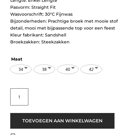
Lengte: Enkel Lengte
Pasvorm: Straight Fit
Wasvoorschrift: 30°C Fijnwas
Bijzonderheden: Prachtige broek met mooie stof
detail, mooi met bijpassende top voor een feest
Kleur fabrikant: Sandshell
Broekzakken: Steekzakken
Maat
34
38
40
42
Selected
Femme
Firmina
HW
Straight
TOEVOEGEN AAN WINKELWAGEN
Pants
Beige