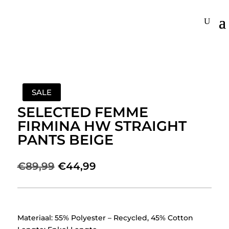
SALE
SELECTED FEMME
FIRMINA HW STRAIGHT
PANTS BEIGE
Oorspronkelijke
Huidige
€
89,99
€
44,99
prijs
prijs
was:
is:
€89,99.
€44,99.
Materiaal: 55% Polyester – Recycled, 45% Cotton