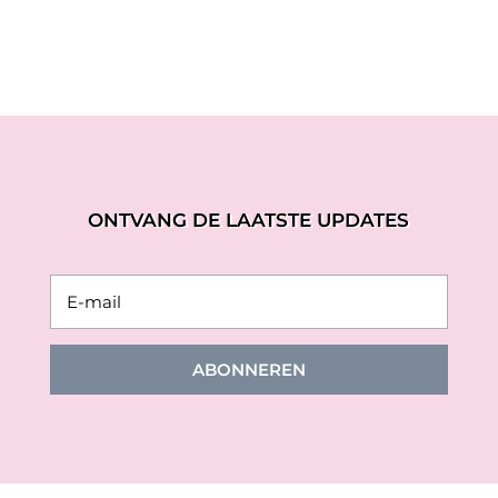
€59,95.
€29,97.
ONTVANG DE LAATSTE UPDATES
ABONNEREN