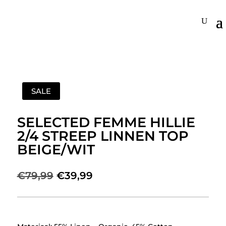
SALE
SELECTED FEMME HILLIE
2/4 STREEP LINNEN TOP
BEIGE/WIT
Oorspronkelijke
Huidige
€
79,99
€
39,99
prijs
prijs
was:
is:
€79,99.
€39,99.