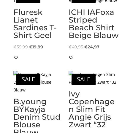
Fluresk
ICHI IAFoxa
Lianet
Striped
Sardines T-
Beach Shirt
Shirt Geel
Beige Blauw
Oorspronkelijke
Huidige
Oorspronkelijke
Huidige
€
39,99
€
19,99
€
49,95
€
24,97
prijs
prijs
prijs
prijs
was:
is:
was:
is:
€39,99.
€19,99.
€49,95.
€24,97.
SALE
SALE
Ivy
B.young
Copenhage
BYKayja
n Slim Fit
Denim Stud
Angie Grijs
Blouse
Zwart “32
Blauw