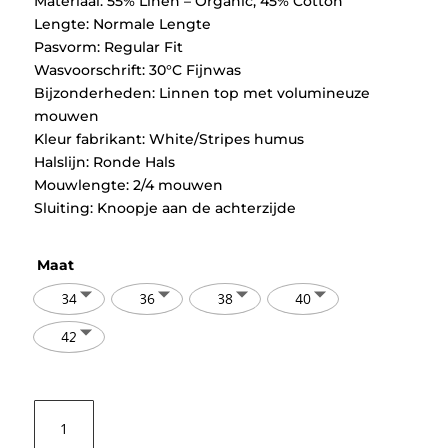
Materiaal: 55% Linen – Organic, 45% Cotton
Lengte: Normale Lengte
Pasvorm: Regular Fit
Wasvoorschrift: 30°C Fijnwas
Bijzonderheden: Linnen top met volumineuze
mouwen
Kleur fabrikant: White/Stripes humus
Halslijn: Ronde Hals
Mouwlengte: 2/4 mouwen
Sluiting: Knoopje aan de achterzijde
Maat
34
36
38
40
42
Selected
Femme