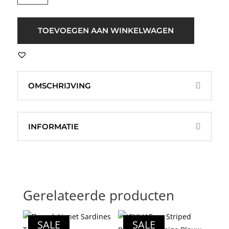
Hillie
2/4
Streep
TOEVOEGEN AAN WINKELWAGEN
Linnen
Top
Beige/Wit
aantal
OMSCHRIJVING
INFORMATIE
Gerelateerde producten
SALE
SALE