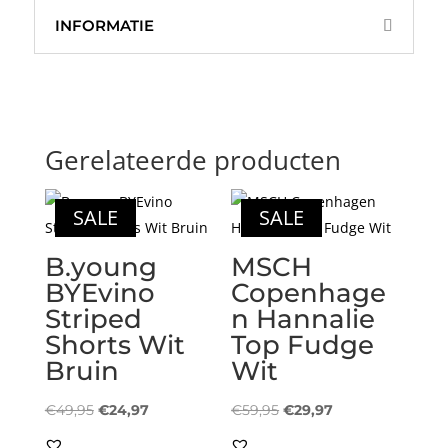
INFORMATIE
Gerelateerde producten
SALE
SALE
B.young
MSCH
BYEvino
Copenhage
Striped
n Hannalie
Shorts Wit
Top Fudge
Bruin
Wit
Oorspronkelijke
Huidige
Oorspronkelijke
Huidige
€
49,95
€
24,97
€
59,95
€
29,97
prijs
prijs
prijs
prijs