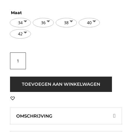
Maat
34
36
38
40
42
Selected
Femme
SLFRita
Relax
Blazer
TOEVOEGEN AAN WINKELWAGEN
Zwart
aantal
OMSCHRIJVING