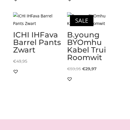
was:
is:
was:
is:
€49,95.
€24,97.
€59,95.
€29,97.
SALE
ICHI IHFava
B.young
Barrel Pants
BYOmhu
Zwart
Kabel Trui
Roomwit
€
49,95
Oorspronkelijke
Huidige
€
59,95
€
29,97
prijs
prijs
was:
is:
€59,95.
€29,97.