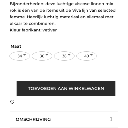
Bijzonderheden: deze luchtige viscose linnen mix
rok is één van de items uit de Viva lijn van selected
femme. Heerlijk luchtig materiaal en allemaal met
elkaar te combineren.
Kleur fabrikant: vetiver
Maat
34
36
38
40
Selected
TOEVOEGEN AAN WINKELWAGEN
Femme
SLFViva-
Lena
HW
OMSCHRIJVING
Ankle
Sun