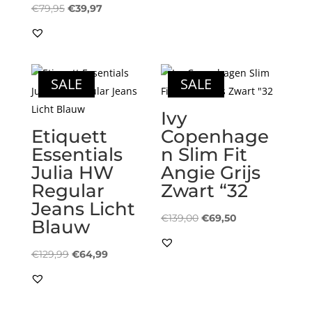
Oorspronkelijke
Huidige
€59,95.
€29,97.
€
79,95
€
39,97
prijs
prijs
was:
is:
€79,95.
€39,97.
SALE
SALE
Ivy
Etiquett
Copenhage
Essentials
n Slim Fit
Julia HW
Angie Grijs
Regular
Zwart “32
Jeans Licht
Oorspronkelijke
Huidige
€
139,00
€
69,50
Blauw
prijs
prijs
Oorspronkelijke
Huidige
was:
is:
€
129,99
€
64,99
prijs
prijs
€139,00.
€69,50.
was:
is:
€129,99.
€64,99.