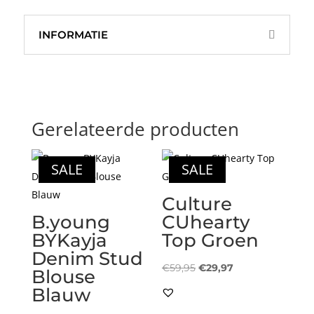
Skirt
Noos
INFORMATIE
Groen
aantal
Gerelateerde producten
SALE
SALE
Culture
B.young
CUhearty
BYKayja
Top Groen
Denim Stud
Oorspronkelijke
Huidige
€
59,95
€
29,97
Blouse
prijs
prijs
Blauw
was:
is: