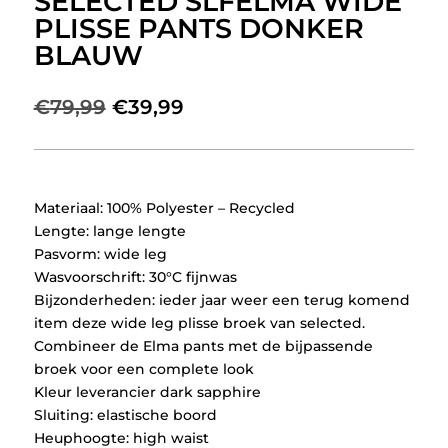
SELECTED SLFELMA WIDE
PLISSE PANTS DONKER
BLAUW
Oorspronkelijke
Huidige
€
79,99
€
39,99
prijs
prijs
was:
is:
€79,99.
€39,99.
Materiaal: 100% Polyester – Recycled
Lengte: lange lengte
Pasvorm: wide leg
Wasvoorschrift: 30°C fijnwas
Bijzonderheden: ieder jaar weer een terug komend
item deze wide leg plisse broek van selected.
Combineer de Elma pants met de bijpassende
broek voor een complete look
Kleur leverancier dark sapphire
Sluiting: elastische boord
Heuphoogte: high waist