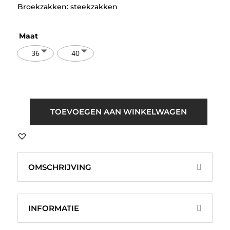
Broekzakken: steekzakken
Maat
36
40
Selected
TOEVOEGEN AAN WINKELWAGEN
SLFElma
Wide
Plisse
Pants
OMSCHRIJVING
Donker
Blauw
aantal
INFORMATIE