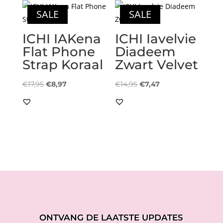
SALE
SALE
ICHI IAKena
ICHI Iavelvie
Flat Phone
Diadeem
Strap Koraal
Zwart Velvet
Oorspronkelijke
Huidige
Oorspronkelijke
Huidige
€
17,95
€
8,97
€
14,95
€
7,47
prijs
prijs
prijs
prijs
was:
is:
was:
is:
€17,95.
€8,97.
€14,95.
€7,47.
ONTVANG DE LAATSTE UPDATES