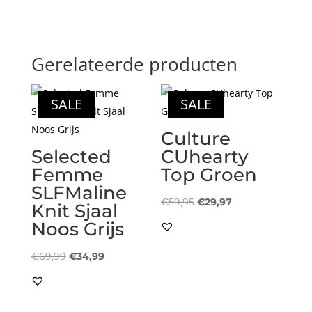
Gerelateerde producten
SALE
SALE
Culture
Selected
CUhearty
Femme
Top Groen
SLFMaline
Oorspronkelijke
Huidige
€
59,95
€
29,97
Knit Sjaal
prijs
prijs
Noos Grijs
was:
is:
Oorspronkelijke
Huidige
€59,95.
€29,97.
€
69,99
€
34,99
prijs
prijs
was:
is:
€69,99.
€34,99.