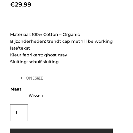
€
29,99
Materiaal: 100% Cotton – Organic
Bijzonderheden: trendt cap met ‘I’ll be working
late’tekst
Kleur fabrikant: ghost gray
Sluiting: schuif sluiting
ONESIZE
Maat
Wissen
Selected
SLFWinny
Slogan
Cap