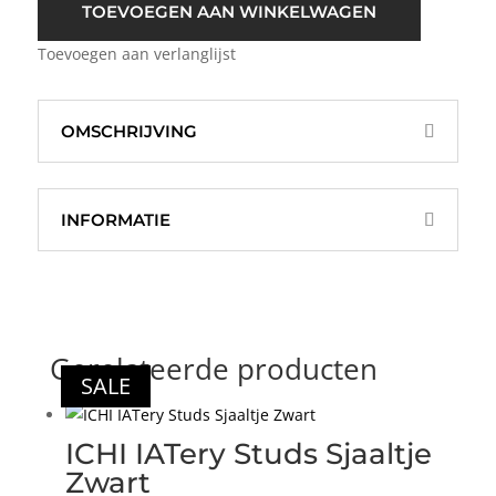
Taupe
TOEVOEGEN AAN WINKELWAGEN
Bruin
Toevoegen aan verlanglijst
aantal
OMSCHRIJVING
INFORMATIE
Gerelateerde producten
SALE
ICHI IATery Studs Sjaaltje
Zwart