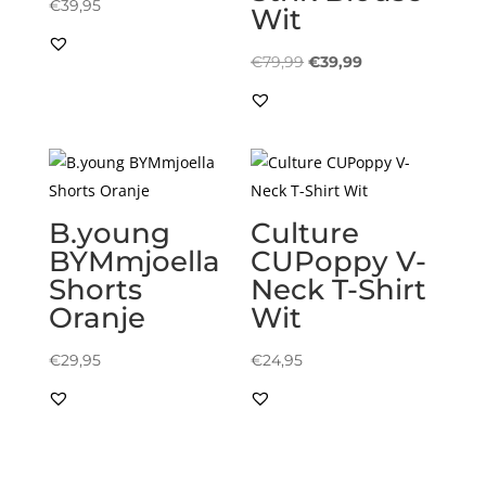
€
39,95
Wit
Oorspronkelijke
Huidige
€
79,99
€
39,99
prijs
prijs
was:
is:
€79,99.
€39,99.
B.young
Culture
BYMmjoella
CUPoppy V-
Shorts
Neck T-Shirt
Oranje
Wit
€
29,95
€
24,95