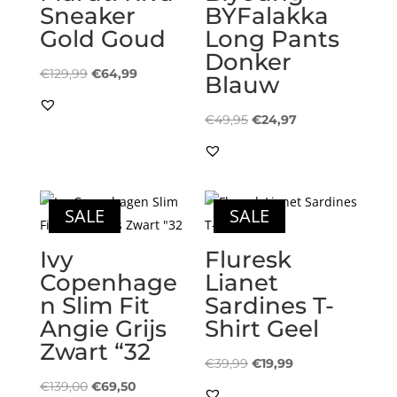
Sneaker
BYFalakka
Gold Goud
Long Pants
Donker
Oorspronkelijke
Huidige
€
129,99
€
64,99
Blauw
prijs
prijs
was:
is:
Oorspronkelijke
Huidige
€
49,95
€
24,97
€129,99.
€64,99.
prijs
prijs
was:
is:
€49,95.
€24,97.
SALE
SALE
Ivy
Fluresk
Copenhage
Lianet
n Slim Fit
Sardines T-
Angie Grijs
Shirt Geel
Zwart “32
Oorspronkelijke
Huidige
€
39,99
€
19,99
Oorspronkelijke
Huidige
prijs
prijs
€
139,00
€
69,50