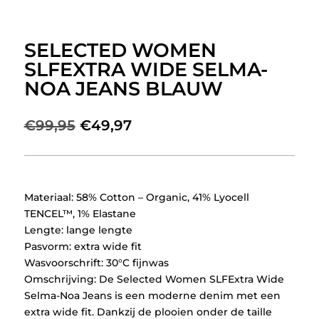
SELECTED WOMEN
SLFEXTRA WIDE SELMA-
NOA JEANS BLAUW
Oorspronkelijke
Huidige
€
99,95
€
49,97
prijs
prijs
was:
is:
€99,95.
€49,97.
Materiaal: 58% Cotton – Organic, 41% Lyocell
TENCEL™, 1% Elastane
Lengte: lange lengte
Pasvorm: extra wide fit
Wasvoorschrift: 30°C fijnwas
Omschrijving: De Selected Women SLFExtra Wide
Selma-Noa Jeans is een moderne denim met een
extra wide fit. Dankzij de plooien onder de taille