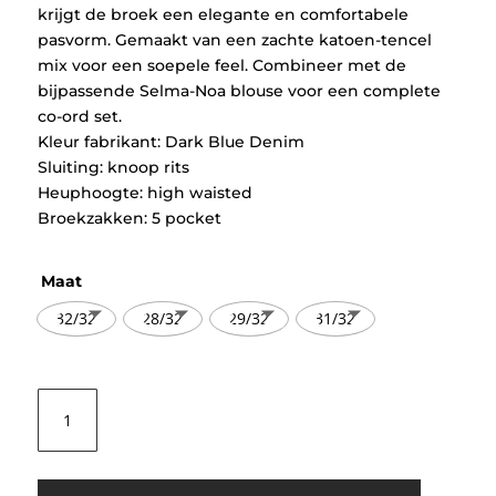
krijgt de broek een elegante en comfortabele
pasvorm. Gemaakt van een zachte katoen-tencel
mix voor een soepele feel. Combineer met de
bijpassende Selma-Noa blouse voor een complete
co-ord set.
Kleur fabrikant: Dark Blue Denim
Sluiting: knoop rits
Heuphoogte: high waisted
Broekzakken: 5 pocket
Maat
32/32
28/32
29/32
31/32
Selected
Women
SLFExtra
Wide