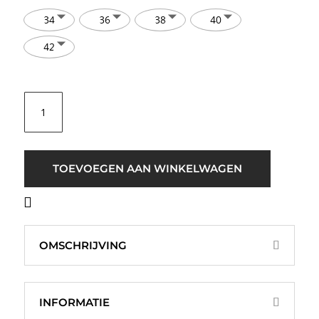
34
36
38
40
42
Selected
Women
SLFJackie
Regular
Strap
TOEVOEGEN AAN WINKELWAGEN
Jurk
Mahonie
Rood
aantal
OMSCHRIJVING
INFORMATIE