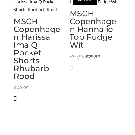
MSCH
MSCH
Copenhage
Copenhage
n Hannalie
n Harissa
Top Fudge
Ima Q
Wit
Pocket
Oorspronkelijke
Huidige
€
59,95
€
29,97
Shorts
prijs
prijs
Rhubarb
was:
is:
Rood
€59,95.
€29,97.
€
49,95