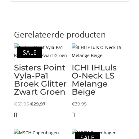
Gerelateerde producten
SALE
Sisters Point
ICHI IHLuls
Vyla-Pa1
O-Neck LS
Broek Glitter
Melange
Zwart Groen
Beige
Oorspronkelijke
Huidige
€
59,95
€
29,97
€
39,95
prijs
prijs
was:
is:
€59,95.
€29,97.
SALE