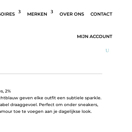
SOIRES
MERKEN
OVER ONS
CONTACT
GLITTER SOKKEN LICHT
MIJN ACCOUNT
es, 2%
chtblauw geven elke outfit een subtiele sparkle.
abel draaggevoel. Perfect om onder sneakers,
lamour toe te voegen aan je dagelijkse look.