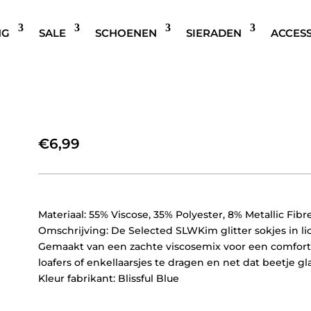
NG
SALE
SCHOENEN
SIERADEN
ACCES
SELECTED WOMEN SLWKIM 
BLAUW
€
6,99
Materiaal: 55% Viscose, 35% Polyester, 8% Metallic Fibr
Omschrijving: De Selected SLWKim glitter sokjes in li
Gemaakt van een zachte viscosemix voor een comfort
loafers of enkellaarsjes te dragen en net dat beetje g
Kleur fabrikant: Blissful Blue