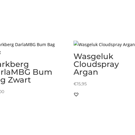
Wasgeluk
rkberg
Cloudspray
arlaMBG Bum
Argan
g Zwart
€
15,95
00