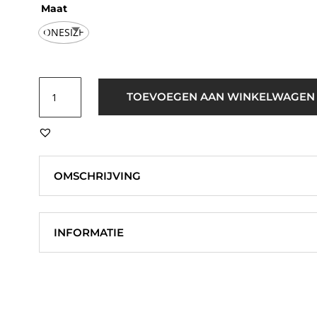
Maat
ONESIZE
Selected
TOEVOEGEN AAN WINKELWAGEN
Women
SLWKim
Glitter
Sokken
Licht
OMSCHRIJVING
Blauw
aantal
INFORMATIE