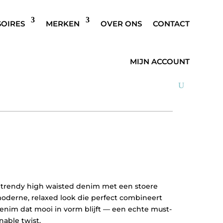
SOIRES
MERKEN
OVER ONS
CONTACT
INTAGE BLAUW
MIJN ACCOUNT
n trendy high waisted denim met een stoere
moderne, relaxed look die perfect combineert
enim dat mooi in vorm blijft — een echte must-
nable twist.