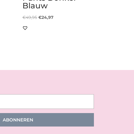
Blauw
Oorspronkelijke
Huidige
€
49,95
€
24,97
prijs
prijs
was:
is:
€49,95.
€24,97.
ABONNEREN