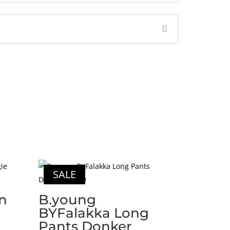
SALE
n
B.young
BYFalakka Long
Pants Donker