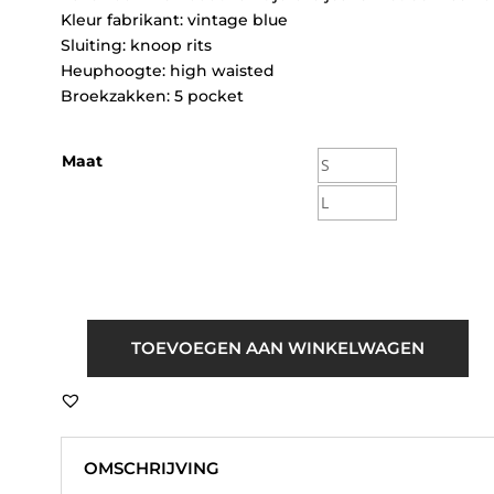
Kleur fabrikant: vintage blue
Sluiting: knoop rits
Heuphoogte: high waisted
Broekzakken: 5 pocket
Maat
S
L
TOEVOEGEN AAN WINKELWAGEN
Sisters
Point
Owi
HW
Vintage
OMSCHRIJVING
Blauw