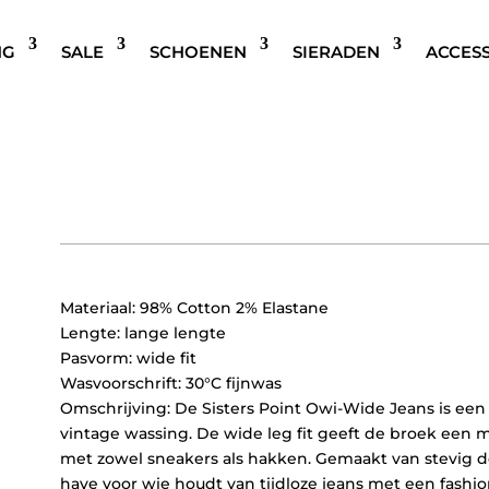
NG
SALE
SCHOENEN
SIERADEN
ACCES
SISTERS POINT OWI HW V
Oorspronkelijke
Huidige
€
59,95
€
29,97
prijs
prijs
was:
is:
€59,95.
€29,97.
Materiaal: 98% Cotton 2% Elastane
Lengte: lange lengte
Pasvorm: wide fit
Wasvoorschrift: 30°C fijnwas
Omschrijving: De Sisters Point Owi-Wide Jeans is ee
vintage wassing. De wide leg fit geeft de broek een 
met zowel sneakers als hakken. Gemaakt van stevig d
have voor wie houdt van tijdloze jeans met een fashio