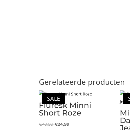
Gerelateerde producten
SALE
Fluresk Minni
Short Roze
Mi
Da
Oorspronkelijke
Huidige
€
49,99
€
24,99
Je