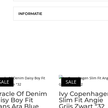
aantal
INFORMATIE
SALE
SALE
racle Of Denim
Ivy Copenhage
isy Boy Fit
Slim Fit Angie
ans Ara Blue
Grijs Zwart “32