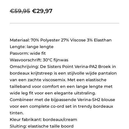
Oorspronkelijke
Huidige
€
59,95
€
29,97
prijs
prijs
was:
is:
€59,95.
€29,97.
Materiaal: 70% Polyester 27% Viscose 3% Elasthan
Lengte: lange lengte
Pasvorm: wide fit
Wasvoorschrift: 30°C fijnwas
Omschrijving: De Sisters Point Verina-PA2 Broek in
bordeaux krijtstreep is een stijlvolle wijde pantalon
van een zachte viscosemix. Met een elastische
tailleband voor comfort en een lange lengte met
wide leg fit voor een elegante uitstraling.
Combineer met de bijpassende Verina-SH2 blouse
voor een complete co-ord set in trendy bordeaux
tinten.
Kleur fabrikant: bordeaux/cream
Sluiting: elastische taille boord