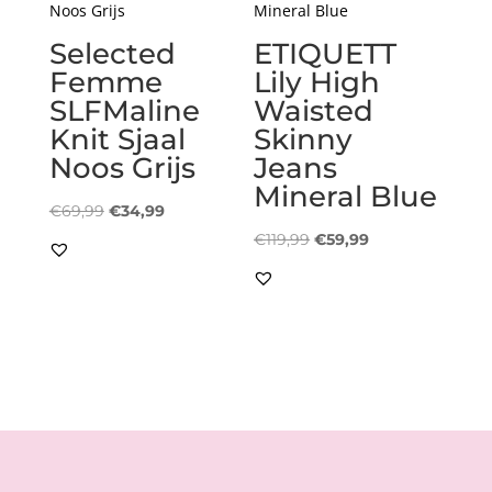
Selected
ETIQUETT
Femme
Lily High
SLFMaline
Waisted
Knit Sjaal
Skinny
Noos Grijs
Jeans
Mineral Blue
Oorspronkelijke
Huidige
€
69,99
€
34,99
prijs
prijs
Oorspronkelijke
Huidige
€
119,99
€
59,99
was:
is:
prijs
prijs
€69,99.
€34,99.
was:
is:
€119,99.
€59,99.