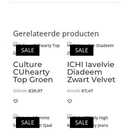
Gerelateerde producten
SALE
SALE
Culture
ICHI Iavelvie
CUhearty
Diadeem
Top Groen
Zwart Velvet
Oorspronkelijke
Huidige
Oorspronkelijke
Huidige
€
59,95
€
29,97
€
14,95
€
7,47
prijs
prijs
prijs
prijs
was:
is:
was:
is:
€59,95.
€29,97.
€14,95.
€7,47.
SALE
SALE