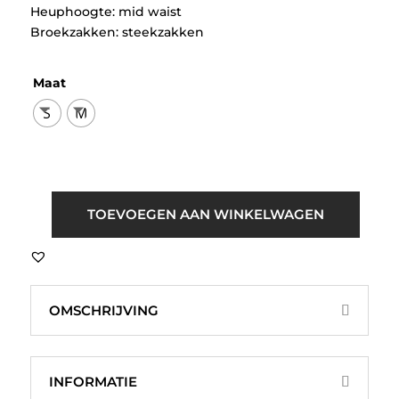
Heuphoogte: mid waist
Broekzakken: steekzakken
Maat
S
M
Sisters
TOEVOEGEN AAN WINKELWAGEN
Point
Verina-
PA2
Krijtstreep
OMSCHRIJVING
Broek
Bordeaux
aantal
INFORMATIE