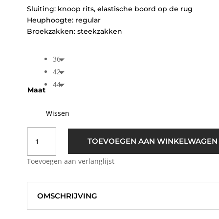
Sluiting: knoop rits, elastische boord op de rug
Heuphoogte: regular
Broekzakken: steekzakken
36
42
44
Maat
Wissen
B.young
TOEVOEGEN AAN WINKELWAGEN
BYDonni
Bandplooi
Toevoegen aan verlanglijst
Pants
Wit
aantal
OMSCHRIJVING