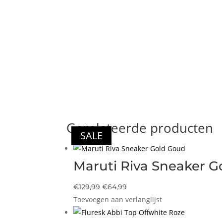
Gerelateerde producten
SALE
SALE
SALE
SALE
Maruti Riva Sneaker 
Oorspronkelijke
Huidige
€
129,99
€
64,99
Toevoegen aan verlanglijst
prijs
prijs
was:
is: