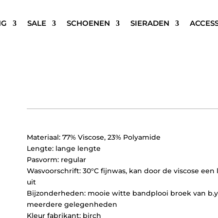
NG
SALE
SCHOENEN
SIERADEN
ACCES
B.YOUNG BYDONNI BANDPL
Oorspronkelijke
Huidige
€
69,95
€
34,97
prijs
prijs
was:
is:
€69,95.
€34,97.
Materiaal: 77% Viscose, 23% Polyamide
Lengte: lange lengte
Pasvorm: regular
Wasvoorschrift: 30°C fijnwas, kan door de viscose een 
uit
Bijzonderheden: mooie witte bandplooi broek van b.y
meerdere gelegenheden
Kleur fabrikant: birch