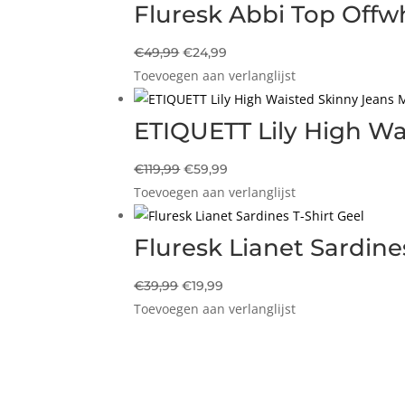
€129,99.
€64,99.
Fluresk Abbi Top Offw
Oorspronkelijke
Huidige
€
49,99
€
24,99
Toevoegen aan verlanglijst
prijs
prijs
was:
is:
€49,99.
€24,99.
ETIQUETT Lily High Wa
Oorspronkelijke
Huidige
€
119,99
€
59,99
Toevoegen aan verlanglijst
prijs
prijs
was:
is:
€119,99.
€59,99.
Fluresk Lianet Sardine
Oorspronkelijke
Huidige
€
39,99
€
19,99
Toevoegen aan verlanglijst
prijs
prijs
was:
is:
€39,99.
€19,99.